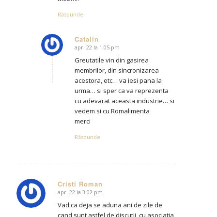
Răspunde
Catalin
apr. 22 la 1:05 pm
says:
Greutatile vin din gasirea
membrilor, din sincronizarea
acestora, etc… va iesi pana la
urma… si sper ca va reprezenta
cu adevarat aceasta industrie… si
vedem si cu Romalimenta
merci
Răspunde
Cristi Roman
apr. 22 la 3:02 pm
says:
Vad ca deja se aduna ani de zile de
cand sunt astfel de discutii, cu asociatia