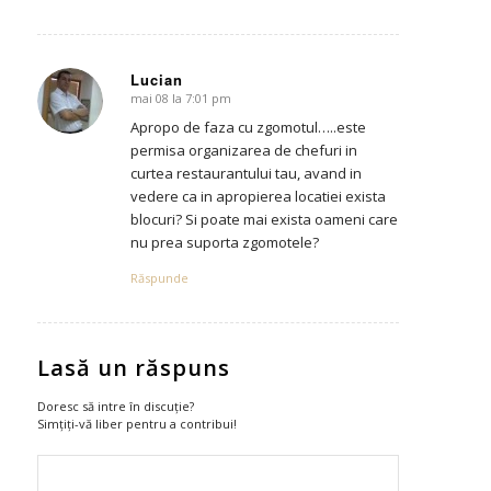
Lucian
mai 08 la 7:01 pm
says:
Apropo de faza cu zgomotul…..este
permisa organizarea de chefuri in
curtea restaurantului tau, avand in
vedere ca in apropierea locatiei exista
blocuri? Si poate mai exista oameni care
nu prea suporta zgomotele?
Răspunde
Lasă un răspuns
Doresc să intre în discuție?
Simțiți-vă liber pentru a contribui!