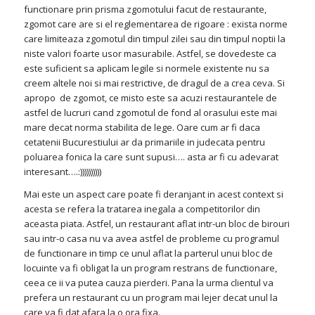
functionare prin prisma zgomotului facut de restaurante,
zgomot care are si el reglementarea de rigoare : exista norme
care limiteaza zgomotul din timpul zilei sau din timpul noptii la
niste valori foarte usor masurabile. Astfel, se dovedeste ca
este suficient sa aplicam legile si normele existente nu sa
creem altele noi si mai restrictive, de dragul de a crea ceva. Si
apropo de zgomot, ce misto este sa acuzi restaurantele de
astfel de lucruri cand zgomotul de fond al orasului este mai
mare decat norma stabilita de lege. Oare cum ar fi daca
cetatenii Bucurestiului ar da primariile in judecata pentru
poluarea fonica la care sunt supusi…. asta ar fi cu adevarat
interesant….:))))))))))
Mai este un aspect care poate fi deranjant in acest context si
acesta se refera la tratarea inegala a competitorilor din
aceasta piata. Astfel, un restaurant aflat intr-un bloc de birouri
sau intr-o casa nu va avea astfel de probleme cu programul
de functionare in timp ce unul aflat la parterul unui bloc de
locuinte va fi obligat la un program restrans de functionare,
ceea ce ii va putea cauza pierderi. Pana la urma clientul va
prefera un restaurant cu un program mai lejer decat unul la
care va fi dat afara la o ora fixa.