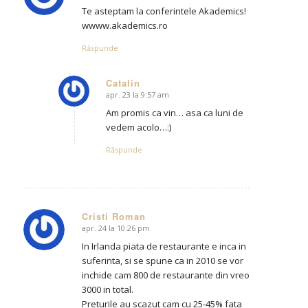
Te asteptam la conferintele Akademics!
wwww.akademics.ro
Răspunde
Catalin
apr. 23 la 9:57 am
says:
Am promis ca vin… asa ca luni de
vedem acolo…:)
Răspunde
Cristi Roman
apr. 24 la 10:26 pm
says:
In Irlanda piata de restaurante e inca in
suferinta, si se spune ca in 2010 se vor
inchide cam 800 de restaurante din vreo
3000 in total.
Preturile au scazut cam cu 25-45% fata