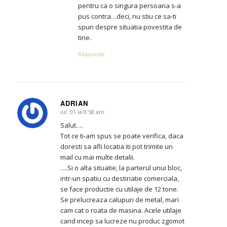
pentru ca o singura persoana s-a
pus contra…deci, nu stiu ce sa-ti
spun despre situatia povestita de
tine.
Răspunde
ADRIAN
iul. 01 la 8:58 am
says:
Salut….
Tot ce ti-am spus se poate verifica, daca
doresti sa afli locatia iti pot trimite un
mail cu mai multe detalii.
….Si o alta situatie, la parterul unui bloc,
intr-un spatiu cu destinatie comerciala,
se face productie cu utilaje de 12 tone.
Se prelucreaza calupuri de metal, mari
cam cat o roata de masina. Acele utilaje
cand incep sa lucreze nu produc zgomot