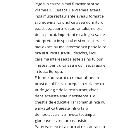
legea in cauza a mai functionat si pe
vremea lui Ceasca. Pe vremea aceea
insa multe restaurante aveau formatie
si crede-ma, ca unul ce avea dormitorul
exact deasupra restaurantului, nu era
deloc placut. Important e ca legea sa fie
interpretata in spiritul ei si nu in litera ei,
mai exact, nu ma intereseaza pana la ce
ora ai tu restaurantul deschis, lucrul
care ma intereseaza este sa nu tulburi
linistea, pentru ca asa e civilizat si asa e
in toata Europa.
E foarte adevarat ca romanul, neam-
prost de altfel, va incepe sa reclame ca
aude galagie de la restaurant, chiar
daca aceasta este inexistenta. E o
chestie de educatie, iar romanul inca nu
a invatat ca traieste intr-o tara
democratica si va invoca tot timpul
glorioasele vremuri ceausiste.
Parerea mea e ca daca ai re staurant la