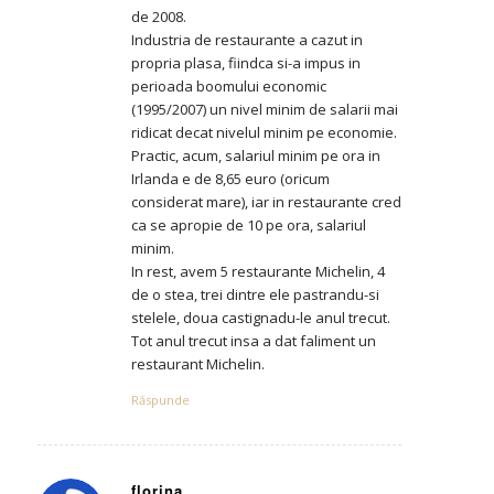
de 2008.
Industria de restaurante a cazut in
propria plasa, fiindca si-a impus in
perioada boomului economic
(1995/2007) un nivel minim de salarii mai
ridicat decat nivelul minim pe economie.
Practic, acum, salariul minim pe ora in
Irlanda e de 8,65 euro (oricum
considerat mare), iar in restaurante cred
ca se apropie de 10 pe ora, salariul
minim.
In rest, avem 5 restaurante Michelin, 4
de o stea, trei dintre ele pastrandu-si
stelele, doua castignadu-le anul trecut.
Tot anul trecut insa a dat faliment un
restaurant Michelin.
Răspunde
florina