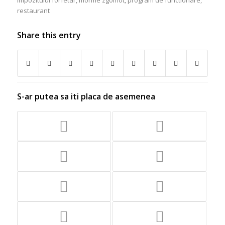
impozitului forfetar
,
morme zgomot
,
program de functionare
,
restaurant
Share this entry
S-ar putea sa iti placa de asemenea