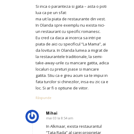
Si inca o paranteza si gata – asta o poti
lua ca pe un sfat:
ma uit la piata de restaurante din vest.
In Olanda spre exemplu nu exista nici-
un restaurant cu specific romanesc.
Eu cred ca daca ai incerca sa intri pe
piata de aici cu specificul “La Mama”, ai
da lovitura. In Olanda lumea a migrat de
la restaurantele traditionale, la semi-
take-away-urile cu mancare gatita, adica
localuri cu preturi joase si mancare
gatita. Stiu ca e greu acum sa te impui in
fata turcilor si chinezilor, insa eu zic ca e
loc. Si ar fi o optiune de viitor.
Răspunde
Mihai
mai 03 la 8:54 am
says:
In Alkmaar, exista restaurantul
“Tata Rada” al carei proprietar