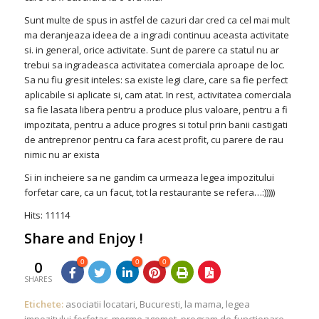
Sunt multe de spus in astfel de cazuri dar cred ca cel mai mult
ma deranjeaza ideea de a ingradi continuu aceasta activitate
si. in general, orice activitate. Sunt de parere ca statul nu ar
trebui sa ingradeasca activitatea comerciala aproape de loc.
Sa nu fiu gresit inteles: sa existe legi clare, care sa fie perfect
aplicabile si aplicate si, cam atat. In rest, activitatea comerciala
sa fie lasata libera pentru a produce plus valoare, pentru a fi
impozitata, pentru a aduce progres si totul prin banii castigati
de antreprenor pentru ca fara acest profit, cu parere de rau
nimic nu ar exista
Si in incheiere sa ne gandim ca urmeaza legea impozitului
forfetar care, ca un facut, tot la restaurante se refera…:)))))
Hits: 11114
Share and Enjoy !
0
0
0
0
SHARES
Etichete:
asociatii locatari
,
Bucuresti
,
la mama
,
legea