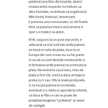
parterul unui bloc de locuinte, atunci
restaurantul respectiv nu trebuie sa
aiba formatie, nu trebuie sa organizeze
NBA (nunti, botezuri, aniversari).
E parerea unui consumator, tu stii foarte
bine ca parerea mea e una sincera si
sper s-o tratezi ca atare.
BTW, raspuns la un post mai vechi, e
adevarat ca mai sunt tari unde painea
se trece in nota de plata, insa nu in
Europa din care vreau eu sa fac parte.
Si sa stii ca sunt destule restaurante si
in Romania unde painea nu e trecuta la
plata. Revenind la cazul meu, nota de
plata a fost OK, cred ca daca ai majora
pretul cu 5 sau 10% la toate produsele,
si sa nu pui painea la socoteala,
eventual si o sticla cu apa (de la robinet,
ca daca ai filtru e cat se poate de
potabila) imaginea “La Mama” ar avea
de castigat