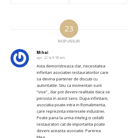
23
RASPUNSURI
Mihai
apr. 22 la 9:18 am
says:
Asta demonstreaza clar, necesitatea
infiintari asociatiei restauratorilor care
sa devina partener de discutii cu
autoritatile. Stiu ca momentan sunt
“vise” , dar pot deveni realitate daca se
persista in acest sens. Dupa infiintare,
asociatia poate intra in Romalimenta,
care reprezinta interesele industriei.
Poate pana la urma inteleg si ceilalti
restauratori cat de importanta poate
deveni aceasta asociatie. Parerea
Mea…..