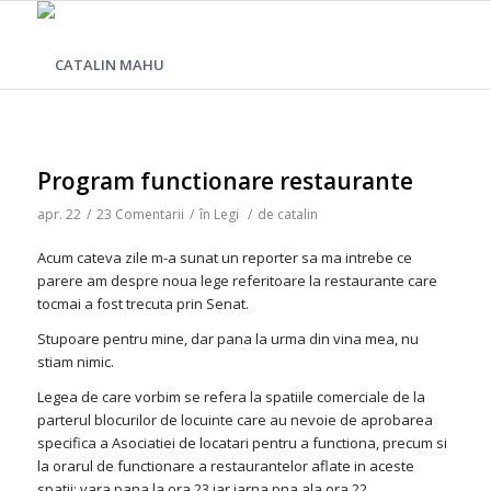
Program functionare restaurante
apr. 22
/
23 Comentarii
/
în
Legi
/
de
catalin
Acum cateva zile m-a sunat un reporter sa ma intrebe ce
parere am despre noua lege referitoare la restaurante care
tocmai a fost trecuta prin Senat.
Stupoare pentru mine, dar pana la urma din vina mea, nu
stiam nimic.
Legea de care vorbim se refera la spatiile comerciale de la
parterul blocurilor de locuinte care au nevoie de aprobarea
specifica a Asociatiei de locatari pentru a functiona, precum si
la orarul de functionare a restaurantelor aflate in aceste
spatii: vara pana la ora 23 iar iarna pna ala ora 22.