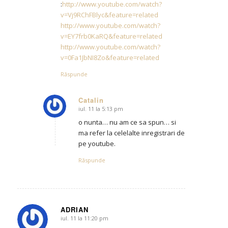
:
http://www.youtube.com/watch?
v=Vj9RChFBlyc&feature=related
http://www.youtube.com/watch?
v=EY7frb0KaRQ&feature=related
http://www.youtube.com/watch?
v=0Fa1JbNI8Zo&feature=related
Răspunde
Catalin
iul. 11 la 5:13 pm
says:
o nunta… nu am ce sa spun… si
ma refer la celelalte inregistrari de
pe youtube.
Răspunde
ADRIAN
iul. 11 la 11:20 pm
says: