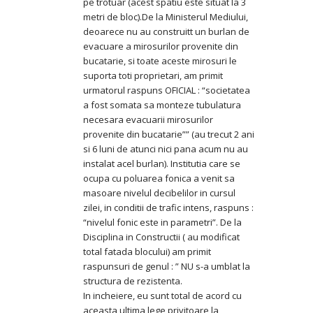
pe trotuar (acest spatiu este situat la 3
metri de bloc).De la Ministerul Mediului,
deoarece nu au construitt un burlan de
evacuare a mirosurilor provenite din
bucatarie, si toate aceste mirosuri le
suporta toti proprietari, am primit
urmatorul raspuns OFICIAL : “societatea
a fost somata sa monteze tubulatura
necesara evacuarii mirosurilor
provenite din bucatarie”” (au trecut 2 ani
si 6 luni de atunci nici pana acum nu au
instalat acel burlan). Institutia care se
ocupa cu poluarea fonica a venit sa
masoare nivelul decibelilor in cursul
zilei, in conditii de trafic intens, raspuns :
“nivelul fonic este in parametri”. De la
Disciplina in Constructii ( au modificat
total fatada blocului) am primit
raspunsuri de genul : ” NU s-a umblat la
structura de rezistenta.
In incheiere, eu sunt total de acord cu
aceasta ultima lege privitoare la