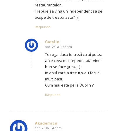
restaurantelor.
Trebuie sa vina un independent sa se
ocupe de treaba asta? :))
Răspunde
Catalin
apr. 23 la 9:56 am
says:
Te rog…daca tu crezi ca ai putea
afce ceva mai repede…da’ vinu’
bun se face greu…:)
In anul care a trecut s-au facut
multi pasi.
Cum mai este pe la Dublin ?
Răspunde
Akademics
apr. 23 la 8:47 am
says: