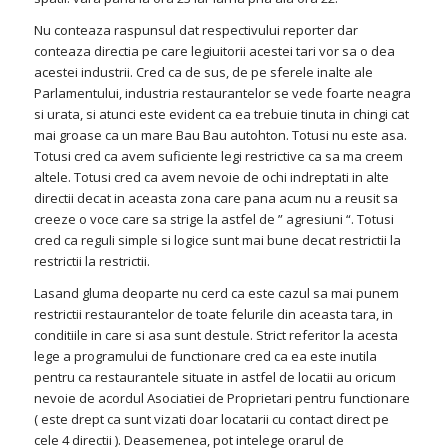
Nu conteaza raspunsul dat respectivului reporter dar
conteaza directia pe care legiuitorii acestei tari vor sa o dea
acestei industrii. Cred ca de sus, de pe sferele inalte ale
Parlamentului, industria restaurantelor se vede foarte neagra
si urata, si atunci este evident ca ea trebuie tinuta in chingi cat
mai groase ca un mare Bau Bau autohton. Totusi nu este asa.
Totusi cred ca avem suficiente legi restrictive ca sa ma creem
altele. Totusi cred ca avem nevoie de ochi indreptati in alte
directii decat in aceasta zona care pana acum nu a reusit sa
creeze o voce care sa strige la astfel de ” agresiuni “. Totusi
cred ca reguli simple si logice sunt mai bune decat restrictii la
restrictii la restrictii.
Lasand gluma deoparte nu cerd ca este cazul sa mai punem
restrictii restaurantelor de toate felurile din aceasta tara, in
conditiile in care si asa sunt destule. Strict referitor la acesta
lege a programului de functionare cred ca ea este inutila
pentru ca restaurantele situate in astfel de locatii au oricum
nevoie de acordul Asociatiei de Proprietari pentru functionare
( este drept ca sunt vizati doar locatarii cu contact direct pe
cele 4 directii ). Deasemenea, pot intelege orarul de