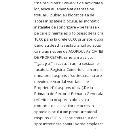
“”ne rad in nas”” vis-a-vis de activitatea
lor, adica au amenajat o terasa pe
trotuarul public, au blocat calea de
acces in spatele blocului, au montat o
instalatie de sonorizare – pe terasa –
pe care bineinteles o folosesc de la ora
10.00 pana la orele 00.00 si uneori dupa.
Cand au deschis restaurantul au spus
ca nu au nevoie de ACORDUL ASICIATIEI
DE PROPRIETARI, si ne-am trezit cu
“”galagia”” in casa. In urma sesizarilor
facute la Registrul Comertului am primit
urmatorul raspuns : “societatea nu are
nevoie de Acordul Asociatiei de
Proprietari” (raspuns oficial).De la
Primaria de Sector si Primaria Generala
referitor la ocuparea abuziva a
trotuarului si a scarilor de acces in
spatele blocului am primit urmatorul
raspuns OFICIAL : “societatii i s-a dat
spre intretinere spatiul verde amplasat