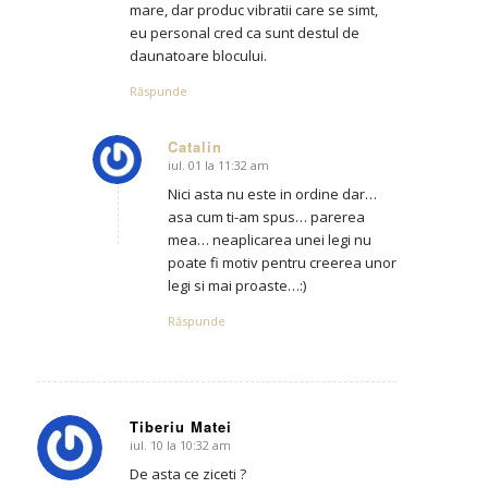
mare, dar produc vibratii care se simt,
eu personal cred ca sunt destul de
daunatoare blocului.
Răspunde
Catalin
iul. 01 la 11:32 am
says:
Nici asta nu este in ordine dar…
asa cum ti-am spus… parerea
mea… neaplicarea unei legi nu
poate fi motiv pentru creerea unor
legi si mai proaste…:)
Răspunde
Tiberiu Matei
iul. 10 la 10:32 am
says:
De asta ce ziceti ?