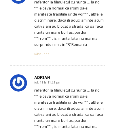
referitor la filmuletul cu nunta … la noi
“”” e ceva normal ca rromi sa-si
manifeste traditiile unde vor””” , altfel e
discriminare. daca iti aduci aminte acum
cativa ani au blocat o strada, ca sa faca
nunta un mare borfas, pardon
“””rrom””” , isi marita fata. nu mai ma
surprinde nimic in “R”Romania
Răspunde
ADRIAN
iul. 11 la 11:21 pm
says:
referitor la filmuletul cu nunta … la noi
“”” e ceva normal ca rromi sa-si
manifeste traditiile unde vor””” , altfel e
discriminare. daca iti aduci aminte acum
cativa ani au blocat o strada, ca sa faca
nunta un mare borfas, pardon
“””rrom””” , isi marita fata. nu mai ma