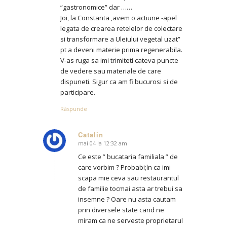
“gastronomice” dar ……
Joi, la Constanta ,avem o actiune -apel
legata de crearea retelelor de colectare
si transformare a Uleiului vegetal uzat”
pt a deveni materie prima regenerabila.
V-as ruga sa imi trimiteti cateva puncte
de vedere sau materiale de care
dispuneti. Sigur ca am fi bucurosi si de
participare.
Răspunde
Catalin
mai 04 la 12:32 am
says:
Ce este ” bucataria familiala ” de
care vorbim ? Probabi;ln ca imi
scapa mie ceva sau restaurantul
de familie tocmai asta ar trebui sa
insemne ? Oare nu asta cautam
prin diversele state cand ne
miram ca ne serveste proprietarul