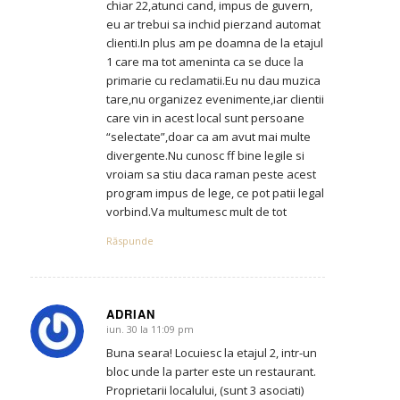
chiar 22,atunci cand, impus de guvern,
eu ar trebui sa inchid pierzand automat
clienti.In plus am pe doamna de la etajul
1 care ma tot ameninta ca se duce la
primarie cu reclamatii.Eu nu dau muzica
tare,nu organizez evenimente,iar clientii
care vin in acest local sunt persoane
“selectate”,doar ca am avut mai multe
divergente.Nu cunosc ff bine legile si
vroiam sa stiu daca raman peste acest
program impus de lege, ce pot patii legal
vorbind.Va multumesc mult de tot
Răspunde
ADRIAN
iun. 30 la 11:09 pm
says:
Buna seara! Locuiesc la etajul 2, intr-un
bloc unde la parter este un restaurant.
Proprietarii localului, (sunt 3 asociati)