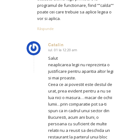
programul de functionare, fiind “”calda””
poate cei care trebuie sa aplice legea o
vor si aplica.
Răspunde
Catalin
iul. 01 la 12:20 am
says:
Salut
neaplicarea legii nu reprezinta o
justificare pentru aparitia altor legi
si mai proaste.
Ceea ce ai povestit este destul de
urat, prea evident pentru a nu se
lua nici o masura… macar de ochii
lumii…prin comparatie pot sa-ti
spun ca in cadrul unui sector din
Bucuresti, acum ani buni, o
persoana cu suficient de multe
relatii nu a reusit sa deschida un
restaurant la parterul unui bloc