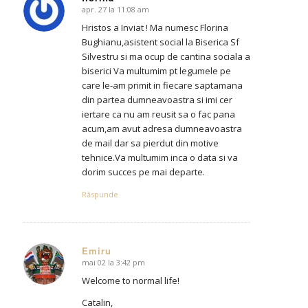
apr. 27 la 11:08 am
says:
Hristos a Inviat ! Ma numesc Florina
Bughianu,asistent social la Biserica Sf
Silvestru si ma ocup de cantina sociala a
biserici Va multumim pt legumele pe
care le-am primit in fiecare saptamana
din partea dumneavoastra si imi cer
iertare ca nu am reusit sa o fac pana
acum,am avut adresa dumneavoastra
de mail dar sa pierdut din motive
tehnice.Va multumim inca o data si va
dorim succes pe mai departe.
Răspunde
Emiru
mai 02 la 3:42 pm
says:
Welcome to normal life!
Catalin,