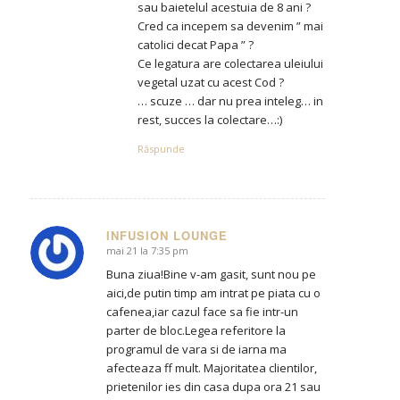
sau baietelul acestuia de 8 ani ?
Cred ca incepem sa devenim ” mai
catolici decat Papa ” ?
Ce legatura are colectarea uleiului
vegetal uzat cu acest Cod ?
… scuze … dar nu prea inteleg… in
rest, succes la colectare…:)
Răspunde
INFUSION LOUNGE
mai 21 la 7:35 pm
says:
Buna ziua!Bine v-am gasit, sunt nou pe
aici,de putin timp am intrat pe piata cu o
cafenea,iar cazul face sa fie intr-un
parter de bloc.Legea referitore la
programul de vara si de iarna ma
afecteaza ff mult. Majoritatea clientilor,
prietenilor ies din casa dupa ora 21 sau