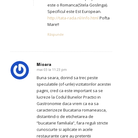
este o Romanca(Stela Goslinga).
Specificul este Est European.
http://tata-rada.nl/info.html
Pofta
Mare!!
Răspunde
Mioara
mai 03 la 11:23 pm
says:
Buna seara, dorind sa trec peste
speculatiile (of-urile) vizitatorilor acestei
pagini, cred ca este important sa se
lucreze la Codul Bunelor Practici in
Gastronomie daca vrem ca ea sa
caracterizeze Bucataria romaneasca,
distantind-o de etichetarea de
“bucatarie familiala”, fara reguli stricte
cunoscurte si aplicate in acele
restaurante care au pretentii