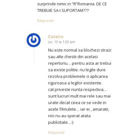
surprinde nimic in “R”Romania. DE CE
TREBUIE SA-I SUPORTAM???
Răspunde
Catalin
iul. 13 la 1:02 am
says:
Nu este normal sa blochezi strazi
sau alte chestii din acelasi
repertoriu… pentru asta ar trebui
sa existe politie. nu legile dure
rezolva problemele ci aplicarea
riguroasa a legilor existente.
cat priveste nunta respectiva…
sunt lucruri mult mai rele sau mai
urate decat ceea ce se vede in
acele filmulete… iar ei , amaratii,
nici nu au sperat atata
publicitate…:)
Răspunde