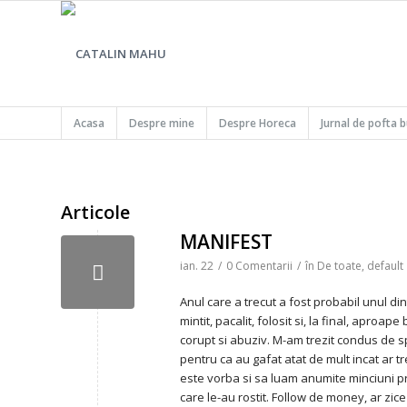
Acasa
Despre mine
Despre Horeca
Jurnal de pofta 
Articole
MANIFEST
ian. 22
/
0 Comentarii
/
în
De toate
,
default
Anul care a trecut a fost probabil unul dint
mintit, pacalit, folosit si, la final, apro
corupt si abuziv. M-am trezit condus de sp
pentru ca au gafat atat de mult incat ar t
este vorba si sa luam anumite minciuni pri
care le-au rostit. Follow de money, ar zice u