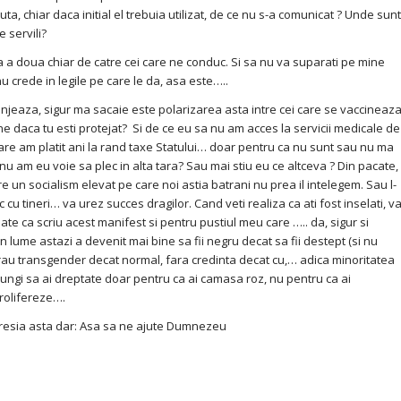
ta, chiar daca initial el trebuia utilizat, de ce nu s-a comunicat ? Unde sunt
e servili?
doua chiar de catre cei care ne conduc. Si sa nu va suparati pe mine
u crede in legile pe care le da, asa este…..
za, sigur ma sacaie este polarizarea asta intre cei care se vaccineaz
etene daca tu esti protejat? Si de ce eu sa nu am acces la servicii medicale de
care am platit ani la rand taxe Statului… doar pentru ca nu sunt sau nu ma
u am eu voie sa plec in alta tara? Sau mai stiu eu ce altceva ? Din pacate,
n socialism elevat pe care noi astia batrani nu prea il intelegem. Sau l-
ac cu tineri… va urez succes dragilor. Cand veti realiza ca ati fost inselati, v
Poate ca scriu acest manifest si pentru pustiul meu care ….. da, sigur si
n lume astazi a devenit mai bine sa fii negru decat sa fii destept (si nu
 rau transgender decat normal, fara credinta decat cu,… adica minoritatea
 ajungi sa ai dreptate doar pentru ca ai camasa roz, nu pentru ca ai
rolifereze….
ia asta dar: Asa sa ne ajute Dumnezeu