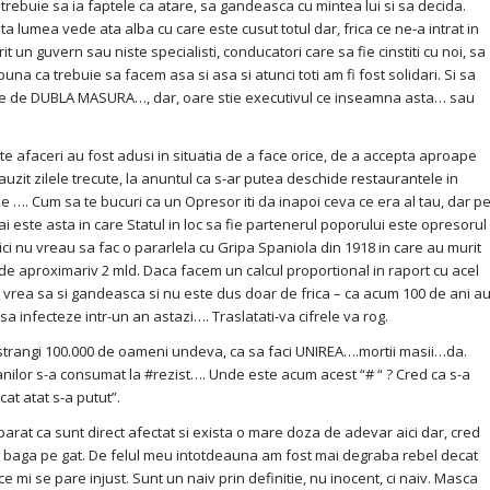
 trebuie sa ia faptele ca atare, sa gandeasca cu mintea lui si sa decida.
 lumea vede ata alba cu care este cusut totul dar, frica ce ne-a intrat in
it un guvern sau niste specialisti, conducatori care sa fie cinstiti cu noi, sa
na ca trebuie sa facem asa si asa si atunci toti am fi fost solidari. Si sa
te de DUBLA MASURA…, dar, oare stie executivul ce inseamna asta… sau
faceri au fost adusi in situatia de a face orice, de a accepta aproape
uzit zilele trecute, la anuntul ca s-ar putea deschide restaurantele in
 …. Cum sa te bucuri ca un Opresor iti da inapoi ceva ce era al tau, dar p
ai este asta in care Statul in loc sa fie partenerul poporului este opresorul
ci nu vreau sa fac o pararlela cu Gripa Spaniola din 1918 in care au murit
 de aproximariv 2 mld. Daca facem un calcul proportional in raport cu acel
rea sa si gandeasca si nu este dus doar de frica – ca acum 100 de ani a
sa infecteze intr-un an astazi…. Traslatati-va cifrele va rog.
a strangi 100.000 de oameni undeva, ca sa faci UNIREA….mortii masii…da.
ilor s-a consumat la #rezist…. Unde este acum acest “# “ ? Cred ca s-a
at atat s-a putut”.
 ca sunt direct afectat si exista o mare doza de adevar aici dar, cred
e baga pe gat. De felul meu intotdeauna am fost mai degraba rebel decat
e mi se pare injust. Sunt un naiv prin definitie, nu inocent, ci naiv. Masca