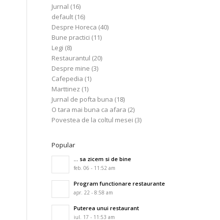
Jurnal
(16)
default
(16)
Despre Horeca
(40)
Bune practici
(11)
Legi
(8)
Restaurantul
(20)
Despre mine
(3)
Cafepedia
(1)
Marttinez
(1)
e
Jurnal de pofta buna
(18)
O tara mai buna ca afara
(2)
Povestea de la coltul mesei
(3)
u
Popular
… sa zicem si de bine
feb. 06 - 11:52 am
Program functionare restaurante
apr. 22 - 8:58 am
Puterea unui restaurant
iul. 17 - 11:53 am