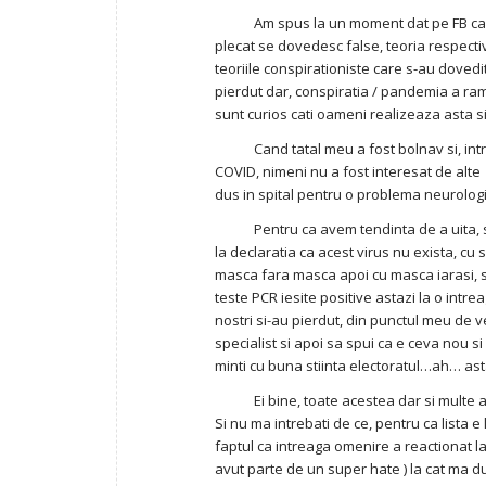
Am spus la un moment dat pe FB ca daca 
plecat se dovedesc false, teoria respectiv
teoriile conspirationiste care s-au doved
pierdut dar, conspiratia / pandemia a ram
sunt curios cati oameni realizeaza asta si, 
Cand tatal meu a fost bolnav si, intr-un f
COVID, nimeni nu a fost interesat de alte s
dus in spital pentru o problema neurolog
Pentru ca avem tendinta de a uita, sa f
la declaratia ca acest virus nu exista, cu 
masca fara masca apoi cu masca iarasi, s
teste PCR iesite positive astazi la o intre
nostri si-au pierdut, din punctul meu de v
specialist si apoi sa spui ca e ceva nou si nu 
minti cu buna stiinta electoratul…ah… asta 
Ei bine, toate acestea dar si multe alt
Si nu ma intrebati de ce, pentru ca lista e
faptul ca intreaga omenire a reactionat la
avut parte de un super hate ) la cat ma 