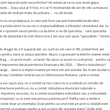
o port daca tot este neconforma? Ati remarcat ca nu mai avem gripa
ti…. Daca asa ar fi fost, ni s-ar fi recomandat de ani de zile ca masura
 poarta de mult pe motiv de poluare …. nu de boala.
 ne protejeaza, in care poti face sau poti transmite boala deci,
re producatorii nu au nici o responsabilitate a efectelor secundare dar, tu
. Dar ii spunem vaccin pentru ca da bine si ne da speranta… care speranta
de distantare le vom folosi inca 2 ani asa cum spun “specialistii “: Strein
gul de a fi suparat dar, eu sunt un om care in ’89, soldat fiind, am
he pentru ceea ce astazi pierdem. Atunci, ii spuneam la telefon mamei mele
 drag…, ce prost eram…si tanar. Nu spun ca acum nu sunt prost… pentru c
pt impunerea decat pierderea financiara din 2020…. “
Banii e maculatura
“
u sange… asta m-a impins inainte pe mine toti anii acestia. Nu m-am laudat c
gal sau Comitetul Central sau la Televiziunea Romana, cand a contat.
 spun asa, nu a contat ca nici o tara nu si-a activat un consiliu de
e mai bune pentru ei, nu a contat stimularea imunizarii naturale a
mpotriva virusului, nu a contat securitatea individului sau a comunitatii,
 respectul, cu ce este mai presus parerea prof. Rafila care a mintit si
i este doar un exemplu). Doar pentru ca unul este pe post si celalalt este
cem tot ce puteam pentru a iesi cu bine din aceasta stare? Unde este