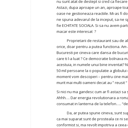
nu sunt atat de destept si cred ca fiecare
Astazi, dupa aproape un an, aproape toata
oase ne gestioneaza reactiile. Mi-as fi dor
ne spuna adevarul de la inceput, sa ne spu
fie ECHITATE SOCIALA. Si sa nu avem par
macar este interesat ?
Proprietarii de restaurant sau de alte a
orice, doar pentru a putea functiona. Am a
Bucuresti pe cineva care dansa de bucurie
care ti l-a luat ? Ce democratie bolnava m
acestuia, in numele unui bine inventat? Ni
50 mil persoane la o populatie a globului
moment vom descoperi – pentru cine mai v
murit mai multi oameni decat au ” reusit “ 
Si nici nu ma gandesc cum ar fi astazi s
Ahhh…. Dar energia revolutionara a roman
consumat in lanterna de la telefon….. “dec
Da, ar putea spune cineva, sunt suparat
ca mai suparat sunt de prosteala ce ni s
conformist si, ma revolt impotriva a ceea c