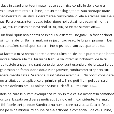
in cazul unei teorii matematice sau fizice conditiile de la care ai
a nu mai este reala. Ei bine, intr-un mod ilogic, toate, sau aproape toate
it adevarate nu au dus la daramarea conspiratiei ci, ele au ramas sau s-au
as. Fara presa, internet sau televiziune noi astazi nu aveam nimic….. si
Da, stiu ca exista bolnavi reali si Da, stiu, ca exista si morti aici….
inal, spun asa pentru ca initial i-a iesit testul negativ – a fost declarat
imtome ale lui. Ba mai mult, mi se justificau reactiile lui prin prisma…. L-a
ica dar…Deci cand spun ca traim intr-o psihoza, am avut parte de ea.
acem o mica recapitulare a acestui ultim an: de la un punct mic pe hart
sucirea cateva zile mai tarziu ca trebuie sa intram in lockdown, de la cu
au testele antigen nu sunt bune dar apoi sunt esentiale, de la cazurile de
aga echipa de fotbal dar a doua zi negativate, conducatorii si specialistii
edere credibilitatea. Si atentie, sunt cateva exemple…. Nu poti fi considera
ai stiut, dar ai aplicat ce ai primit in plic. Si nu poti fi om politic si sa-ti
este definitia omului politic ? Atunci Fuck off ! Du-te Dracului….
ele pe care le putem exemplifica imi spun mie ca s-a actionat la comanda
 lunga si bazata pe diverse motivatii. Eu nu cred in coincidente. Mai mult,
 fel (acele tari, precum Suedia si nu numai care au vrut sa faca altfel au
duce pe mine mintea imi spune ca s-a actionat la comanda… de ce? Ei bine,