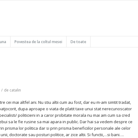
buna
Povestea de la coltul mesei
De toate
/
de
catalin
re cei mai altfel ani. Nu stiu altii cum au fost, dar eu m-am simtit tradat,
ape batjocorit, dupa aproape o viata de platit taxe unui stat nerecunoscator
ecialisti/ politicieni in a caror probitate morala nu mai am cum sa cred
rebui sa le fie rusine sa mai apara in public. Dar hai sa vedem despre ce
n prisma lor politica dar si prin prisma beneficiilor personale ale celor
nii, doctorate sau posturi politice, ar zice altii. Si functii,…si bani….