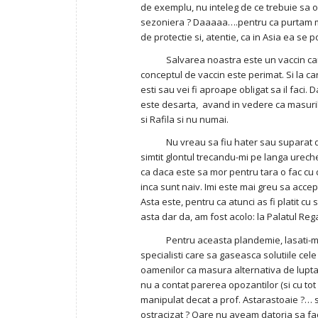
de exemplu, nu inteleg de ce trebuie sa 
sezoniera ? Daaaaa….pentru ca purtam mas
de protectie si, atentie, ca in Asia ea se
Salvarea noastra este un vaccin care nu
conceptul de vaccin este perimat. Si la ca
esti sau vei fi aproape obligat sa il faci
este desarta, avand in vedere ca masurile 
si Rafila si nu numai.
Nu vreau sa fiu hater sau suparat de dra
simtit glontul trecandu-mi pe langa urec
ca daca este sa mor pentru tara o fac cu
inca sunt naiv. Imi este mai greu sa acce
Asta este, pentru ca atunci as fi platit c
asta dar da, am fost acolo: la Palatul Re
Pentru aceasta plandemie, lasati-ma sa-i
specialisti care sa gaseasca solutiile cel
oamenilor ca masura alternativa de lupta i
nu a contat parerea opozantilor (si cu tot
manipulat decat a prof. Astarastoaie ?… s
ostracizat ? Oare nu aveam datoria sa fa