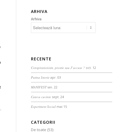
ARHIVA
Arhiva
m
RECENTE
a
Conspirationism, prostie sau J’accuse ?
oct. 12
Putina Istorie
apr. 03
t
MANIFEST
ian. 22
Cateva cuvinte
sept. 24
Experiment Social
mai 15
.
CATEGORII
De toate
(53)