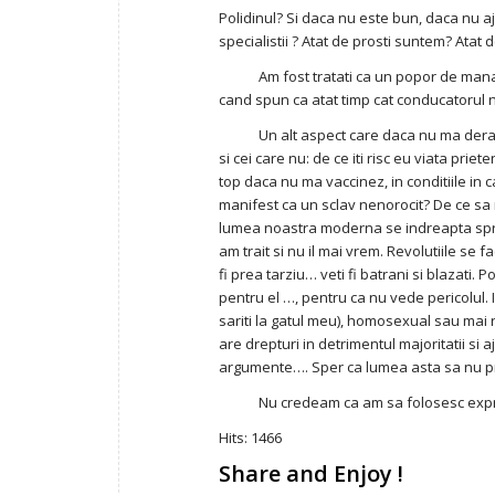
Polidinul? Si daca nu este bun, daca nu aju
specialistii ? Atat de prosti suntem? Atat d
Am fost tratati ca un popor de mana a 
cand spun ca atat timp cat conducatorul n
Un alt aspect care daca nu ma deranjea
si cei care nu: de ce iti risc eu viata pri
top daca nu ma vaccinez, in conditiile in 
manifest ca un sclav nenorocit? De ce sa n
lumea noastra moderna se indreapta spre u
am trait si nu il mai vrem. Revolutiile se f
fi prea tarziu… veti fi batrani si blazati. 
pentru el …, pentru ca nu vede pericolul. I
sariti la gatul meu), homosexual sau mai
are drepturi in detrimentul majoritatii si
argumente…. Sper ca lumea asta sa nu p
Nu credeam ca am sa folosesc expres
Hits: 1466
Share and Enjoy !