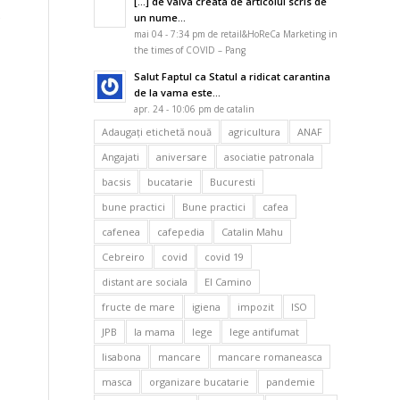
[…] de valva creata de articolul scris de
un nume...
mai 04 - 7:34 pm de retail&HoReCa Marketing in
the times of COVID – Pang
Salut Faptul ca Statul a ridicat carantina
de la vama este...
a
apr. 24 - 10:06 pm de catalin
Adaugaţi etichetă nouă
agricultura
ANAF
Angajati
aniversare
asociatie patronala
bacsis
bucatarie
Bucuresti
a
bune practici
Bune practici
cafea
cafenea
cafepedia
Catalin Mahu
Cebreiro
covid
covid 19
distant are sociala
El Camino
fructe de mare
igiena
impozit
ISO
JPB
la mama
lege
lege antifumat
lisabona
mancare
mancare romaneasca
masca
organizare bucatarie
pandemie