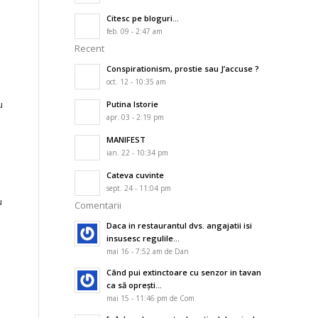
Citesc pe bloguri…
feb. 09 - 2:47 am
Recent
Conspirationism, prostie sau J’accuse ?
oct. 12 - 10:35 am
u
Putina Istorie
apr. 03 - 2:19 pm
MANIFEST
ian. 22 - 10:34 pm
a
Cateva cuvinte
sept. 24 - 11:04 pm
u
Comentarii
Daca in restaurantul dvs. angajatii isi
insusesc regulile...
mai 16 - 7:52 am de Dan
Când pui extinctoare cu senzor in tavan
ca să oprești...
mai 15 - 11:46 pm de Com