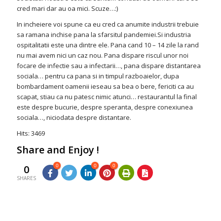
cred mari dar au oa mici. Scuze…:)
In incheiere voi spune ca eu cred ca anumite industrii trebuie
sa ramana inchise pana la sfarsitul pandemiei.Si industria
ospitalitatii este una dintre ele. Pana cand 10 – 14 zile la rand
nu mai avem nici un caz nou. Pana dispare riscul unor noi
focare de infectie sau a infectarii…, pana dispare distantarea
sociala… pentru ca pana si in timpul razboaielor, dupa
bombardament oamenii ieseau sa bea o bere, fericiti ca au
scapat, stiau ca nu patesc nimic atunci… restaurantul la final
este despre bucurie, despre speranta, despre conexiunea
sociala…, niciodata despre distantare.
Hits: 3469
Share and Enjoy !
0
0
0
0
SHARES