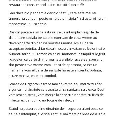
restaurant, consumand… si cu turistii dupa ei 🙂
Sau daca nici pandemia dar nici Statul, care este mai rau
uneori, nu vor veni peste mine pe principiul” nici usturoi nu am
mancat nici…”… si altele
Dar din pacate stim ca asta nu se va intampla. Regulile de
distantare sociala pe care le exersam de ceva vreme au
devenit parte din natura noastra umana. Am ajuns sa
acceptam botnita, chiar daca in scoala invatam ca boierii rai o
puneau taranului roman ca sa nu manance in timpul culegerii
roadelor, ca parte din normalitatea zilelor acestea, sperand,
dar peste ceva vreme vom uita si de speranta, ca intr-un
maine ne vom elibera de ea. Este nu este eficienta, botnita,
scuze masca, este un siombol.
Starea de Urgenta va trece mai devreme sau mai tarziu dar
sigur cu mult inainte ca aceasta criza sanitara sa treaca. Deci
vom iesi pe strazi, vom merge la serviciile noastre cu frica de
infectare., dar vom crea focare de infectie.
Statul nu putea sustine dinainte de inceperea crizei ceea ce
se / s-a intamplat, ei o stiau, totusi am mers pe idea de a izola