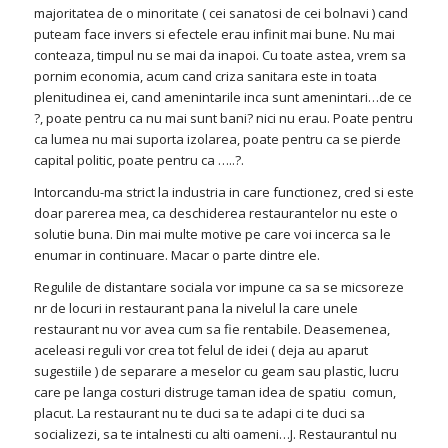
majoritatea de o minoritate ( cei sanatosi de cei bolnavi ) cand
puteam face invers si efectele erau infinit mai bune. Nu mai
conteaza, timpul nu se mai da inapoi. Cu toate astea, vrem sa
pornim economia, acum cand criza sanitara este in toata
plenitudinea ei, cand amenintarile inca sunt amenintari…de ce
?, poate pentru ca nu mai sunt bani? nici nu erau. Poate pentru
ca lumea nu mai suporta izolarea, poate pentru ca se pierde
capital politic, poate pentru ca …..?.
Intorcandu-ma strict la industria in care functionez, cred si este
doar parerea mea, ca deschiderea restaurantelor nu este o
solutie buna. Din mai multe motive pe care voi incerca sa le
enumar in continuare. Macar o parte dintre ele.
Regulile de distantare sociala vor impune ca sa se micsoreze
nr de locuri in restaurant pana la nivelul la care unele
restaurant nu vor avea cum sa fie rentabile. Deasemenea,
aceleasi reguli vor crea tot felul de idei ( deja au aparut
sugestiile ) de separare a meselor cu geam sau plastic, lucru
care pe langa costuri distruge taman idea de spatiu comun,
placut. La restaurant nu te duci sa te adapi ci te duci sa
socializezi, sa te intalnesti cu alti oameni…J. Restaurantul nu