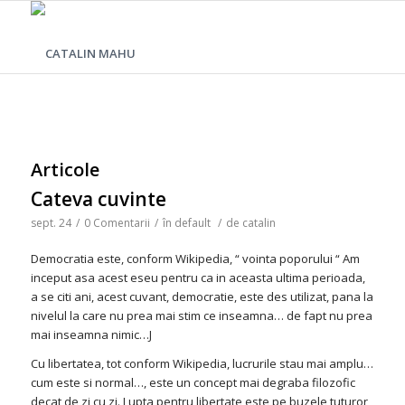
Articole
Cateva cuvinte
sept. 24
/
0 Comentarii
/
în
default
/
de
catalin
Democratia este, conform Wikipedia, “ vointa poporului “ Am
inceput asa acest eseu pentru ca in aceasta ultima perioada,
a se citi ani, acest cuvant, democratie, este des utilizat, pana la
nivelul la care nu prea mai stim ce inseamna… de fapt nu prea
mai inseamna nimic…J
Cu libertatea, tot conform Wikipedia, lucrurile stau mai amplu…
cum este si normal…, este un concept mai degraba filozofic
decat de zi cu zi. Lupta pentru libertate este pe buzele tuturor