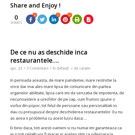
Share and Enjoy !
0
0
0
0
SHARES
De ce nu as deschide inca
restaurantele….
apr. 23
/
3 Comentarii
/
în
default
/
de
catalin
In perioada aceasta, de mare pandemie, mare restrictie la
orice dar mai ales mare lipsa de comunicare din partea
organelor abilitate, lipsa care imi da senzatia de impotenta, de
necunoastere a urechilor de pe cap, cum frumos spune o
vorba din popor, tot felul de persoane sau personalitati isi
dau cu presupusul despre deschiderea restaurantelor. Eu nu
as avea o problema cu acest lucru daca….
Ei bine daca, toti acesti oameni si nu numai imi garanteaza ca
ei si toti ceilalti vor fi macar in acelasi ritm ca odinioara la