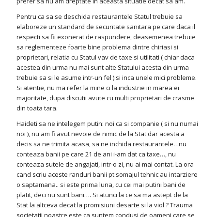
prefer sa nu am dreptate in aceasta situatie decat sa am.
Pentru ca sa se deschida restaurantele Statul trebuie sa
elaboreze un standard de securitate sanitara pe care daca il
respecti sa fii exonerat de raspundere, deasemenea trebuie
sa reglementeze foarte bine problema dintre chiriasi si
proprietari, relatia cu Statul vav de taxe si utilitati ( chiar daca
acestea din urma nu mai sunt alte Statului acesta din urma
trebuie sa si le asume intr-un fel ) si inca unele mici probleme.
Si atentie, nu ma refer la mine ci la industrie in marea ei
majoritate, dupa discutii avute cu multi proprietari de crasme
din toata tara.
Haideti sa ne intelegem putin: noi ca si companie ( si nu numai
noi ), nu am fi avut nevoie de nimic de la Stat dar acesta a
decis sa ne trimita acasa, sa ne inchida restaurantele…nu
conteaza banii pe care 21 de ani i-am dat ca taxe…, nu
conteaza sutele de angajati, intr-o zi, nu ai mai contat. La ora
cand scriu aceste randuri banii pt somajul tehnic au intarziere
o saptamana.. si este prima luna, cu cei mai putini bani de
platit, deci nu sunt bani…. Si atunci la ce sa ma astept de la
Stat la altceva decat la promisiuni desarte si la viol ? Trauma
societatii noastre este ca suntem condusi de oameni care se