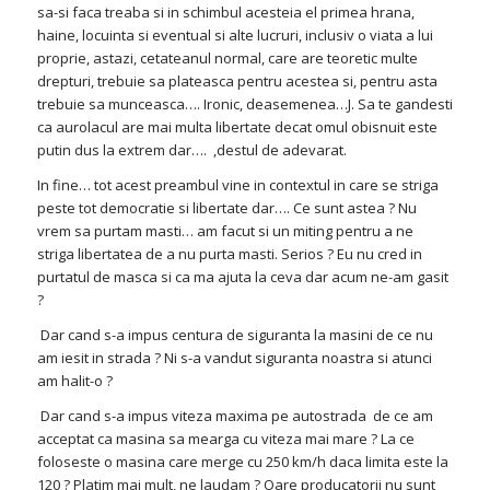
sa-si faca treaba si in schimbul acesteia el primea hrana,
haine, locuinta si eventual si alte lucruri, inclusiv o viata a lui
proprie, astazi, cetateanul normal, care are teoretic multe
drepturi, trebuie sa plateasca pentru acestea si, pentru asta
trebuie sa munceasca…. Ironic, deasemenea…J. Sa te gandesti
ca aurolacul are mai multa libertate decat omul obisnuit este
putin dus la extrem dar…. ,destul de adevarat.
In fine… tot acest preambul vine in contextul in care se striga
peste tot democratie si libertate dar…. Ce sunt astea ? Nu
vrem sa purtam masti… am facut si un miting pentru a ne
striga libertatea de a nu purta masti. Serios ? Eu nu cred in
purtatul de masca si ca ma ajuta la ceva dar acum ne-am gasit
?
Dar cand s-a impus centura de siguranta la masini de ce nu
am iesit in strada ? Ni s-a vandut siguranta noastra si atunci
am halit-o ?
Dar cand s-a impus viteza maxima pe autostrada de ce am
acceptat ca masina sa mearga cu viteza mai mare ? La ce
foloseste o masina care merge cu 250 km/h daca limita este la
120 ? Platim mai mult, ne laudam ? Oare producatorii nu sunt