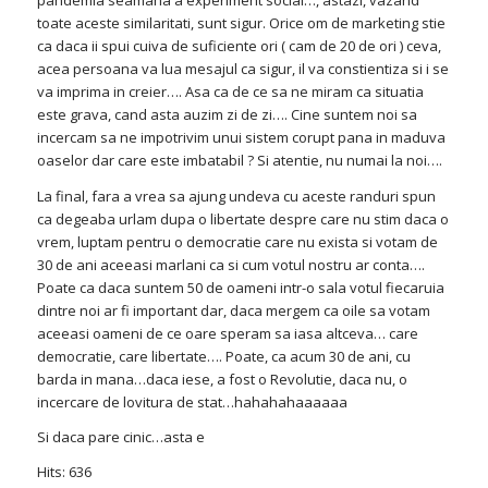
pandemia seamana a experiment social…, astazi, vazand
toate aceste similaritati, sunt sigur. Orice om de marketing stie
ca daca ii spui cuiva de suficiente ori ( cam de 20 de ori ) ceva,
acea persoana va lua mesajul ca sigur, il va constientiza si i se
va imprima in creier…. Asa ca de ce sa ne miram ca situatia
este grava, cand asta auzim zi de zi…. Cine suntem noi sa
incercam sa ne impotrivim unui sistem corupt pana in maduva
oaselor dar care este imbatabil ? Si atentie, nu numai la noi….
La final, fara a vrea sa ajung undeva cu aceste randuri spun
ca degeaba urlam dupa o libertate despre care nu stim daca o
vrem, luptam pentru o democratie care nu exista si votam de
30 de ani aceeasi marlani ca si cum votul nostru ar conta….
Poate ca daca suntem 50 de oameni intr-o sala votul fiecaruia
dintre noi ar fi important dar, daca mergem ca oile sa votam
aceeasi oameni de ce oare speram sa iasa altceva… care
democratie, care libertate…. Poate, ca acum 30 de ani, cu
barda in mana…daca iese, a fost o Revolutie, daca nu, o
incercare de lovitura de stat…hahahahaaaaaa
Si daca pare cinic…asta e
Hits: 636