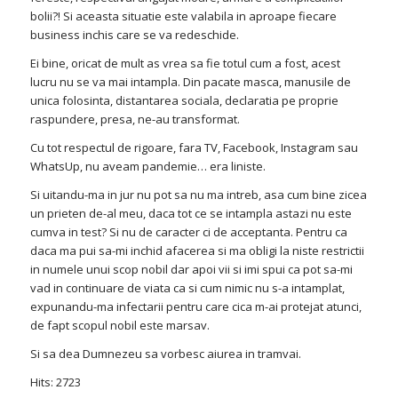
bolii?! Si aceasta situatie este valabila in aproape fiecare
business inchis care se va redeschide.
Ei bine, oricat de mult as vrea sa fie totul cum a fost, acest
lucru nu se va mai intampla. Din pacate masca, manusile de
unica folosinta, distantarea sociala, declaratia pe proprie
raspundere, presa, ne-au transformat.
Cu tot respectul de rigoare, fara TV, Facebook, Instagram sau
WhatsUp, nu aveam pandemie… era liniste.
Si uitandu-ma in jur nu pot sa nu ma intreb, asa cum bine zicea
un prieten de-al meu, daca tot ce se intampla astazi nu este
cumva in test? Si nu de caracter ci de acceptanta. Pentru ca
daca ma pui sa-mi inchid afacerea si ma obligi la niste restrictii
in numele unui scop nobil dar apoi vii si imi spui ca pot sa-mi
vad in continuare de viata ca si cum nimic nu s-a intamplat,
expunandu-ma infectarii pentru care cica m-ai protejat atunci,
de fapt scopul nobil este marsav.
Si sa dea Dumnezeu sa vorbesc aiurea in tramvai.
Hits: 2723