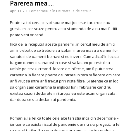
Parerea mea….
apr. 11
/
1 Comentariu
/
în
De toate
/
de
catalin
Poate ca tot ceea ce voi spune mai jos este fara rost sau
gresit. Imi cer scuze pentru asta si amenda de a nu mai fi citit
poate veni oricand.
Inca de la inceputul aceste pandemii, in cercul meu de amici
am intrebat de ce trebuie sa izolam marea masa a oamenilor
sanatosi de oamenii bolnavi si nu invers. Cum adica? In loc sa
bagam oamenii sanatosi in case si sa lasam pe restul sa
umble pe strazi creand focare de infectie, am fi putut crea
carantina la fiecare poarta de intrare in tara si fiecare om care
ar fi vrut sa intre ar fi trecut prin niste filtre. Si atentie ca in loc
sa organizam carantina la mijlocul lunii februarie cand nu
existau cazuri declarate in Europa ea este acum organizata,
dar dupa ce s-a declansat pandemia.
Romania, la fel ca toate celelalte tari stia inca din decembrie –
ianuarie ca exista riscul de pandemie dar nu s-a pregatit, la fel
ca restul tarilor. Sa spun despre tara mea ca este condusa