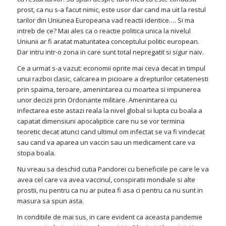
prost, ca nu s-a facut nimic, este usor dar cand ma uit la restul
tarilor din Uniunea Europeana vad reactii identice…. Si ma
intreb de ce? Mai ales ca o reactie politica unica la nivelul
Uniunii ar fi aratat maturitatea conceptului politic european.
Dar intru intr-o zona in care sunt total nepregatit si sigur naiv.
Ce a urmat s-a vazut: economii oprite mai ceva decat in timpul
unui razboi clasic, calcarea in picioare a drepturilor cetatenesti
prin spaima, teroare, amenintarea cu moartea si impunerea
unor decizii prin Ordonante militare. Amenintarea cu
infectarea este astazi reala la nivel global si lupta cu boala a
capatat dimensiuni apocaliptice care nu se vor termina
teoretic decat atunci cand ultimul om infectat se va fi vindecat
sau cand va aparea un vaccin sau un medicament care va
stopa boala.
Nu vreau sa deschid cutia Pandorei cu beneficiile pe care le va
avea cel care va avea vaccinul, conspiratii mondiale si alte
prostii, nu pentru ca nu ar putea fi asa ci pentru ca nu sunt in
masura sa spun asta.
In conditiile de mai sus, in care evident ca aceasta pandemie