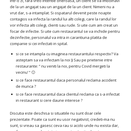
Intr-o zi, fara vreo intentie oneroasa, un client se va imbolnavi
de la un angajat sau un angajat de la un client. Nimeni nu a
vrut dar, s-a intamplat. Si ospatarul devenit peste noapte
contagios va infecta la randul lui alti colegi, care la randul lor
vor infecta alti colegi, clienti sau rude. Si uite cum am creat un
focar de infectie. Si uite cum restaurantul se va inchide pentru
dezinfectie, personalul va intra in carantiuna platita de
companie si cei infectati in spital.
si ce se intampla cu imaginea restaurantului respectiv? Va
asteptam sa va infectam la noi )) Sau pe prietenie intre
restaurante: “ nu veniti la noi, pentru Covid mergeti la
vecinu’ “ 🙂
si ce face restaurantul daca personalul reclama accident
de munca ?
si ce face restaurantul daca clientul reclama ca s-a infectat
in restaurant si cere daune interese ?
Discutia este deschisa si situatiile nu sunt doar cele
prezentate. Poate ca sunt eu usor negativist, credeti-ma nu
sunt, si vreau sa gasesc ceva rau si acolo unde nu exista dar,