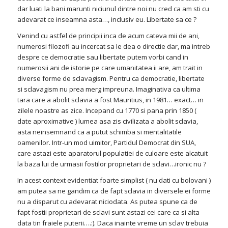
dar luati la bani marunti niciunul dintre noi nu cred ca am sti cu
adevarat ce inseamna asta…, inclusiv eu. Libertate sa ce ?
Venind cu astfel de principii inca de acum cateva mii de ani,
numerosi filozofi au incercat sa le dea o directie dar, ma intreb
despre ce democratie sau libertate putem vorbi cand in
numerosii ani de istorie pe care umanitatea ii are, am trait in
diverse forme de sclavagism. Pentru ca democratie, libertate
si sclavagism nu prea merg impreuna. Imaginativa ca ultima
tara care a abolit sclavia a fost Mauritius, in 1981… exact… in
zilele noastre as zice. Incepand cu 1770 si pana prin 1850 (
date aproximative ) lumea asa zis civilizata a abolit sclavia,
asta neinsemnand ca a putut schimba si mentalitatile
oamenilor. Intr-un mod uimitor, Partidul Democrat din SUA,
care astazi este aparatorul populatiei de culoare este alcatuit
la baza lui de urmasii fostilor proprietari de sclavi…ironic nu ?
In acest context evidentiat foarte simplist ( nu dati cu bolovani )
am putea sa ne gandim ca de fapt sclavia in diversele ei forme
nu a disparut cu adevarat niciodata. As putea spune ca de
fapt fostii proprietari de sclavi sunt astazi cei care ca si alta
data tin fraiele puterii….:). Daca inainte vreme un sclav trebuia