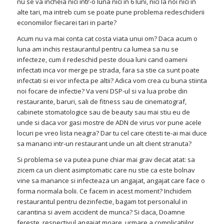
nu se va incheia nici intr-o luna nici in 6 luni, nici la noi nici in
alte tari, ma intreb cum se poate pune problema redeschiderii
economiilor fiecarei tari in parte?
Acum nu va mai conta cat costa viata unui om? Daca acum o
luna am inchis restaurantul pentru ca lumea sa nu se
infecteze, cum il redeschid peste doua luni cand oameni
infectati inca vor merge pe strada, fara sa stie ca sunt poate
infectati si ei vor infecta pe altii? Adica vom crea cu buna stiinta
noi focare de infectie? Va veni DSP-ul si va lua probe din
restaurante, baruri, sali de fitness sau de cinematograf,
cabinete stomatologice sau de beauty sau mai stiu eu de
unde si daca vor gasi mostre de ADN de virus vor pune acele
locuri pe vreo lista neagra? Dar tu cel care citesti te-ai mai duce
sa mananci intr-un restaurant unde un alt client stranuta?
Si problema se va putea pune chiar mai grav decat atat: sa
zicem ca un client asimptomatic care nu stie ca este bolnav
vine sa manance si infecteaza un angajat, angajat care face o
forma normala bolii. Ce facem in acest moment? Inchidem
restaurantul pentru dezinfectie, bagam tot personalul in
carantina si avem accident de munca? Si daca, Doamne
fereste, respectivul angajat moare, urmare a complicatiilor