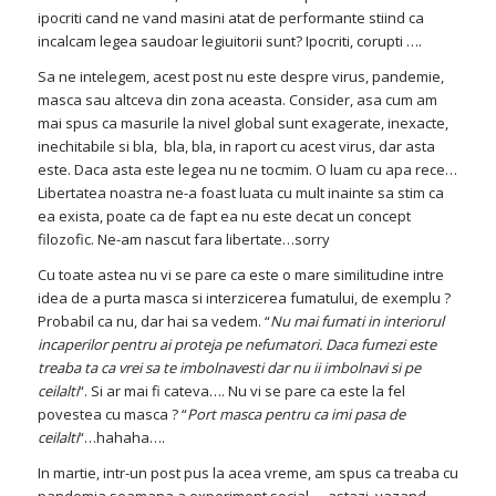
ipocriti cand ne vand masini atat de performante stiind ca
incalcam legea saudoar legiuitorii sunt? Ipocriti, corupti ….
Sa ne intelegem, acest post nu este despre virus, pandemie,
masca sau altceva din zona aceasta. Consider, asa cum am
mai spus ca masurile la nivel global sunt exagerate, inexacte,
inechitabile si bla, bla, bla, in raport cu acest virus, dar asta
este. Daca asta este legea nu ne tocmim. O luam cu apa rece…
Libertatea noastra ne-a foast luata cu mult inainte sa stim ca
ea exista, poate ca de fapt ea nu este decat un concept
filozofic. Ne-am nascut fara libertate…sorry
Cu toate astea nu vi se pare ca este o mare similitudine intre
idea de a purta masca si interzicerea fumatului, de exemplu ?
Probabil ca nu, dar hai sa vedem. “
Nu mai fumati in interiorul
incaperilor pentru ai proteja pe nefumatori. Daca fumezi este
treaba ta ca vrei sa te imbolnavesti dar nu ii imbolnavi si pe
ceilalti
“. Si ar mai fi cateva…. Nu vi se pare ca este la fel
povestea cu masca ? “
Port masca pentru ca imi pasa de
ceilalti
“…hahaha….
In martie, intr-un post pus la acea vreme, am spus ca treaba cu