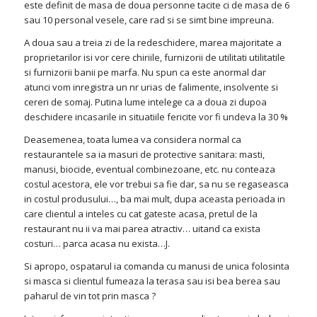
este definit de masa de doua personne tacite ci de masa de 6
sau 10 personal vesele, care rad si se simt bine impreuna.
A doua sau a treia zi de la redeschidere, marea majoritate a
proprietarilor isi vor cere chiriile, furnizorii de utilitati utilitatile
si furnizorii banii pe marfa. Nu spun ca este anormal dar
atunci vom inregistra un nr urias de falimente, insolvente si
cereri de somaj. Putina lume intelege ca a doua zi dupoa
deschidere incasarile in situatiile fericite vor fi undeva la 30 %
Deasemenea, toata lumea va considera normal ca
restaurantele sa ia masuri de protective sanitara: masti,
manusi, biocide, eventual combinezoane, etc. nu conteaza
costul acestora, ele vor trebui sa fie dar, sa nu se regaseasca
in costul produsului…, ba mai mult, dupa aceasta perioada in
care clientul a inteles cu cat gateste acasa, pretul de la
restaurant nu ii va mai parea atractiv… uitand ca exista
costuri… parca acasa nu exista…J.
Si apropo, ospatarul ia comanda cu manusi de unica folosinta
si masca si clientul fumeaza la terasa sau isi bea berea sau
paharul de vin tot prin masca ?