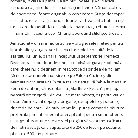
română, în clasa a patra. Vă amintiţi, poate, şi voi clasica
structură cu „introducere, cuprins şi încheiere”. Subiectul era,
de asemenea, foarte original: „A venit vara!”. Şi aşa descopăr
corelaţia: este – ca şi atunci – foarte cald, vacanţa bate la uşă,
iar eu ard de nerăbdare să plec la mare. Dar, trebuie să termin
– mai întâi – acest articol. Chiar şi abordând stilul şcolăresc…
Am studiat – din mai multe surse – prognozele meteo pentru
litoral: iulie şi august vor fi caniculare, ploile ne uită de la
sfârşitul lui iunie, până la începutul lui septembrie. Perfect!
Divinitatea – sau doar destinul – rezolvă singura problemă a
cărei cheie nu o deţinem. În rest, tot ce depindea de noi am
făcut: restaurantele noastre de pe Faleza Cazino şi din
Mamaia Nord arată ca în ziua inaugurării şi vă îmbie la masă. În
zona de cluburi, vă aşteptăm la „Marttinez Beach”, pe plaja
noastră amenajată – de 2500 de metri pătraţi, cu peste 200 de
locuri. Am instalat deja şezlongurile, canapelele şi paturile,
direct de pe care – de sub umbrelă – puteţi comanda băutura
preferată prin intermediul unei aplicaţii pentru smart phone.
Lounge-ul „Marttinez” este şi el pregătit să vă primească: 400
de metri pătraţi, cu o capacitate de 250 de locuri pe scaune,
plus alte 500 – în picioare.