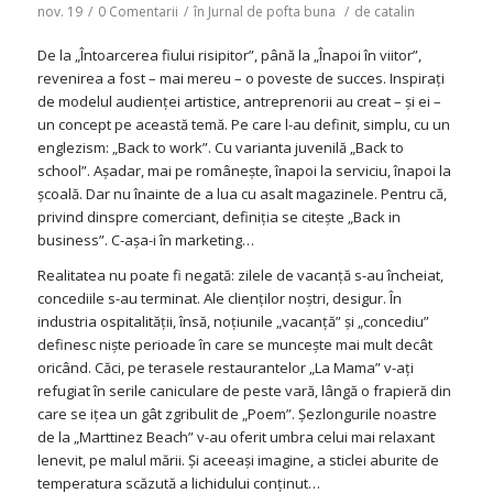
nov. 19
/
0 Comentarii
/
în
Jurnal de pofta buna
/
de
catalin
De la „Întoarcerea fiului risipitor”, până la „Înapoi în viitor”,
revenirea a fost – mai mereu – o poveste de succes. Inspiraţi
de modelul audienţei artistice, antreprenorii au creat – şi ei –
un concept pe această temă. Pe care l-au definit, simplu, cu un
englezism: „Back to work”. Cu varianta juvenilă „Back to
school”. Aşadar, mai pe româneşte, înapoi la serviciu, înapoi la
şcoală. Dar nu înainte de a lua cu asalt magazinele. Pentru că,
privind dinspre comerciant, definiţia se citeşte „Back in
business”. C-aşa-i în marketing…
Realitatea nu poate fi negată: zilele de vacanţă s-au încheiat,
concediile s-au terminat. Ale clienţilor noştri, desigur. În
industria ospitalităţii, însă, noţiunile „vacanţă” şi „concediu”
definesc nişte perioade în care se munceşte mai mult decât
oricând. Căci, pe terasele restaurantelor „La Mama” v-aţi
refugiat în serile caniculare de peste vară, lângă o frapieră din
care se iţea un gât zgribulit de „Poem”. Şezlongurile noastre
de la „Marttinez Beach” v-au oferit umbra celui mai relaxant
lenevit, pe malul mării. Şi aceeaşi imagine, a sticlei aburite de
temperatura scăzută a lichidului conţinut…