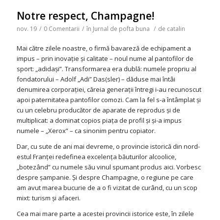
Notre respect, Champagne!
nov. 19
/
0 Comentarii
/
în
Jurnal de pofta buna
/
de
catalin
Mai către zilele noastre, o firmă bavareză de echipament a
impus – prin inovaţie şi calitate – noul nume al pantofilor de
sport: „adidaşi”. Transformarea era dublă: numele propriu al
fondatorului – Adolf „Adi” Das(sler) – dăduse mai întâi
denumirea corporaţiei, căreia generaţii întregi i-au recunoscut
apoi paternitatea pantofilor comozi. Cam la fel s-a întâmplat şi
cu un celebru producător de aparate de reprodus şi de
multiplicat: a dominat copios piaţa de profil şi şi-a impus
numele – „Xerox” – ca sinonim pentru copiator.
Dar, cu sute de ani mai devreme, o provincie istorică din nord-
estul Franţei redefinea excelenţa băuturilor alcoolice,
„botezând” cu numele său vinul spumant produs aici. Vorbesc
despre şampanie. Şi despre Champagne, o regiune pe care
am avut marea bucurie de a o fi vizitat de curând, cu un scop
mixt: turism şi afaceri.
Cea mai mare parte a acestei provincii istorice este, în zilele