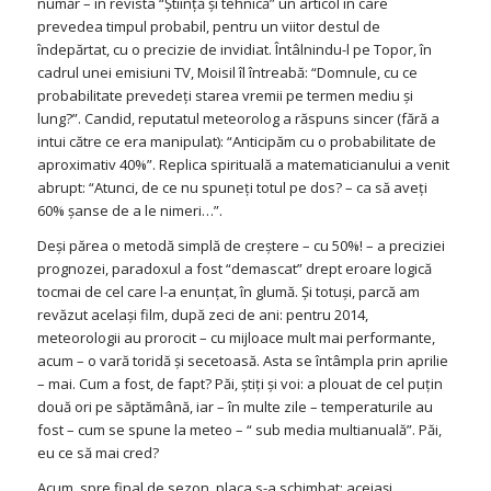
număr – în revista “Ştiinţă şi tehnică” un articol în care
prevedea timpul probabil, pentru un viitor destul de
îndepărtat, cu o precizie de invidiat. Întâlnindu-l pe Topor, în
cadrul unei emisiuni TV, Moisil îl întreabă: “Domnule, cu ce
probabilitate prevedeţi starea vremii pe termen mediu şi
lung?”. Candid, reputatul meteorolog a răspuns sincer (fără a
intui către ce era manipulat): “Anticipăm cu o probabilitate de
aproximativ 40%”. Replica spirituală a matematicianului a venit
abrupt: “Atunci, de ce nu spuneţi totul pe dos? – ca să aveţi
60% şanse de a le nimeri…”.
Deşi părea o metodă simplă de creştere – cu 50%! – a preciziei
prognozei, paradoxul a fost “demascat” drept eroare logică
tocmai de cel care l-a enunţat, în glumă. Şi totuşi, parcă am
revăzut acelaşi film, după zeci de ani: pentru 2014,
meteorologii au prorocit – cu mijloace mult mai performante,
acum – o vară toridă şi secetoasă. Asta se întâmpla prin aprilie
– mai. Cum a fost, de fapt? Păi, ştiţi şi voi: a plouat de cel puţin
două ori pe săptămână, iar – în multe zile – temperaturile au
fost – cum se spune la meteo – “ sub media multianuală”. Păi,
eu ce să mai cred?
Acum, spre final de sezon, placa s-a schimbat: aceiaşi