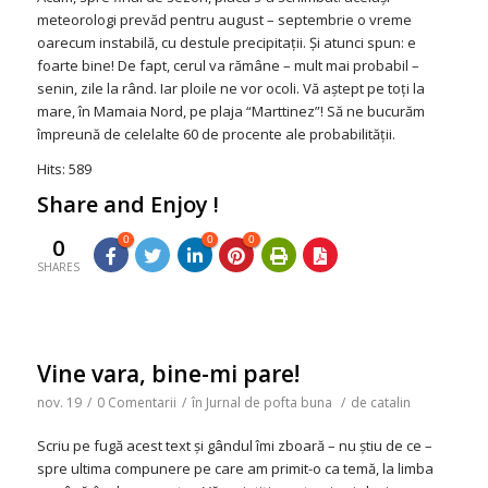
meteorologi prevăd pentru august – septembrie o vreme
oarecum instabilă, cu destule precipitaţii. Şi atunci spun: e
foarte bine! De fapt, cerul va rămâne – mult mai probabil –
senin, zile la rând. Iar ploile ne vor ocoli. Vă aştept pe toţi la
mare, în Mamaia Nord, pe plaja “Marttinez”! Să ne bucurăm
împreună de celelalte 60 de procente ale probabilităţii.
Hits: 589
Share and Enjoy !
0
0
0
0
SHARES
Vine vara, bine-mi pare!
nov. 19
/
0 Comentarii
/
în
Jurnal de pofta buna
/
de
catalin
Scriu pe fugă acest text şi gândul îmi zboară – nu ştiu de ce –
spre ultima compunere pe care am primit-o ca temă, la limba