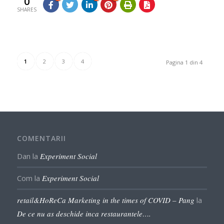
0
SHARES
1
2
3
4
Pagina 1 din 4
COMENTARII
Dan
la
Experiment Social
Com
la
Experiment Social
retail&HoReCa Marketing in the times of COVID – Pang
la
De ce nu as deschide inca restaurantele….