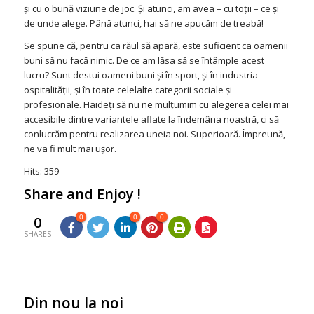
şi cu o bună viziune de joc. Şi atunci, am avea – cu toţii – ce şi
de unde alege. Până atunci, hai să ne apucăm de treabă!
Se spune că, pentru ca răul să apară, este suficient ca oamenii
buni să nu facă nimic. De ce am lăsa să se întâmple acest
lucru? Sunt destui oameni buni şi în sport, şi în industria
ospitalităţii, şi în toate celelalte categorii sociale şi
profesionale. Haideţi să nu ne mulţumim cu alegerea celei mai
accesibile dintre variantele aflate la îndemâna noastră, ci să
conlucrăm pentru realizarea uneia noi. Superioară. Împreună,
ne va fi mult mai uşor.
Hits: 359
Share and Enjoy !
0
0
0
0
SHARES
Din nou la noi