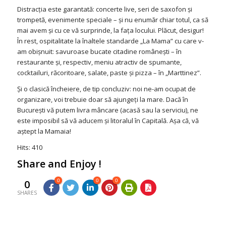
Distracţia este garantată: concerte live, seri de saxofon şi
trompetă, evenimente speciale – şi nu enumăr chiar totul, ca să
mai avem şi cu ce vă surprinde, la faţa locului. Plăcut, desigur!
În rest, ospitalitate la înaltele standarde „La Mama” cu care v-
am obişnuit: savuroase bucate citadine româneşti – în
restaurante şi, respectiv, meniu atractiv de spumante,
cocktailuri, răcoritoare, salate, paste şi pizza – în „Marttinez”.
Şi o clasică încheiere, de tip concluziv: noi ne-am ocupat de
organizare, voi trebuie doar să ajungeţi la mare. Dacă în
Bucureşti vă putem livra mâncare (acasă sau la serviciu), ne
este imposibil să vă aducem şi litoralul în Capitală. Aşa că, vă
aştept la Mamaia!
Hits: 410
Share and Enjoy !
0
0
0
0
SHARES