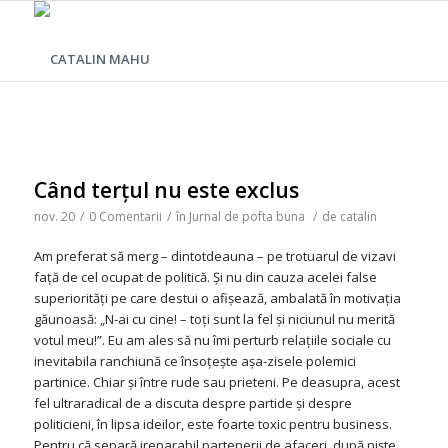
Când terţul nu este exclus
nov. 20
/
0 Comentarii
/
în
Jurnal de pofta buna
/
de
catalin
Am preferat să merg – dintotdeauna – pe trotuarul de vizavi
faţă de cel ocupat de politică. Şi nu din cauza acelei false
superiorităţi pe care destui o afişează, ambalată în motivaţia
găunoasă: „N-ai cu cine! – toţi sunt la fel şi niciunul nu merită
votul meu!”. Eu am ales să nu îmi perturb relaţiile sociale cu
inevitabila ranchiună ce însoţeşte aşa-zisele polemici
partinice. Chiar şi între rude sau prieteni. Pe deasupra, acest
fel ultraradical de a discuta despre partide şi despre
politicieni, în lipsa ideilor, este foarte toxic pentru business.
Pentru că separă ireparabil partenerii de afaceri, după nişte