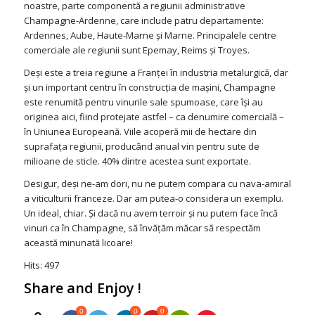
noastre, parte componentă a regiunii administrative
Champagne-Ardenne, care include patru departamente:
Ardennes, Aube, Haute-Marne şi Marne. Principalele centre
comerciale ale regiunii sunt Epemay, Reims şi Troyes.
Deşi este a treia regiune a Franţei în industria metalurgică, dar
şi un important centru în construcţia de maşini, Champagne
este renumită pentru vinurile sale spumoase, care îşi au
originea aici, fiind protejate astfel – ca denumire comercială –
în Uniunea Europeană. Viile acoperă mii de hectare din
suprafaţa regiunii, producând anual vin pentru sute de
milioane de sticle. 40% dintre acestea sunt exportate.
Desigur, deşi ne-am dori, nu ne putem compara cu nava-amiral
a viticulturii franceze. Dar am putea-o considera un exemplu.
Un ideal, chiar. Şi dacă nu avem terroir şi nu putem face încă
vinuri ca în Champagne, să învăţăm măcar să respectăm
această minunată licoare!
Hits: 497
Share and Enjoy !
0
0
0