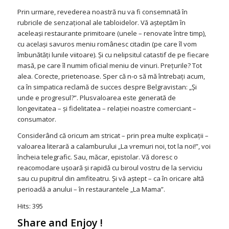
Prin urmare, revederea noastră nu va fi consemnată în
rubricile de senzaţional ale tabloidelor. Vă aşteptăm în
aceleaşi restaurante primitoare (unele – renovate între timp),
cu acelaşi savuros meniu românesc citadin (pe care îl vom
îmbunătăţi lunile viitoare). Şi cu nelipsitul catastif de pe fiecare
masă, pe care îl numim oficial meniu de vinuri. Preţurile? Tot
alea. Corecte, prietenoase. Sper că n-o să mă întrebaţi acum,
ca în simpatica reclamă de succes despre Belgravistan: „Şi
unde e progresul?”. Plusvaloarea este generată de
longevitatea – și fidelitatea – relației noastre comerciant –
consumator.
Considerând că oricum am stricat – prin prea multe explicații –
valoarea literară a calamburului „La vremuri noi, tot la noi!”, voi
încheia telegrafic. Sau, măcar, epistolar. Vă doresc o
reacomodare ușoară și rapidă cu biroul vostru de la serviciu
sau cu pupitrul din amfiteatru. Și vă aștept – ca în oricare altă
perioadă a anului – în restaurantele „La Mama”.
Hits: 395
Share and Enjoy !