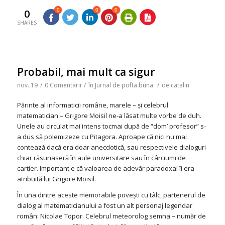
0
0
0
0
SHARES
Probabil, mai mult ca sigur
nov. 19
/
0 Comentarii
/
în
Jurnal de pofta buna
/
de
catalin
Părinte al informaticii române, marele – şi celebrul
matematician – Grigore Moisil ne-a lăsat multe vorbe de duh.
Unele au circulat mai intens tocmai după de “dom’ profesor” s-
a dus să polemizeze cu Pitagora. Aproape că nici nu mai
contează dacă era doar anecdotică, sau respectivele dialoguri
chiar răsunaseră în aule universitare sau în cârciumi de
cartier. Important e că valoarea de adevăr paradoxal îi era
atribuită lui Grigore Moisil.
În una dintre aceste memorabile poveşti cu tâlc, partenerul de
dialog al matematicianului a fost un alt personaj legendar
român: Nicolae Topor. Celebrul meteorolog semna – număr de