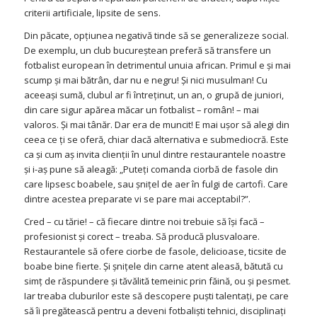
criterii artificiale, lipsite de sens.
Din păcate, opţiunea negativă tinde să se generalizeze social.
De exemplu, un club bucureştean preferă să transfere un
fotbalist european în detrimentul unuia african. Primul e şi mai
scump şi mai bătrân, dar nu e negru! Şi nici musulman! Cu
aceeaşi sumă, clubul ar fi întreţinut, un an, o grupă de juniori,
din care sigur apărea măcar un fotbalist – român! – mai
valoros. Şi mai tânăr. Dar era de muncit! E mai uşor să alegi din
ceea ce ţi se oferă, chiar dacă alternativa e submediocră. Este
ca şi cum aş invita clienţii în unul dintre restaurantele noastre
şi i-aş pune să aleagă: „Puteţi comanda ciorbă de fasole din
care lipsesc boabele, sau şniţel de aer în fulgi de cartofi. Care
dintre acestea preparate vi se pare mai acceptabil?”.
Cred – cu tărie! – că fiecare dintre noi trebuie să îşi facă –
profesionist şi corect – treaba. Să producă plusvaloare.
Restaurantele să ofere ciorbe de fasole, delicioase, ticsite de
boabe bine fierte. Şi şniţele din carne atent aleasă, bătută cu
simţ de răspundere şi tăvălită temeinic prin făină, ou şi pesmet.
Iar treaba cluburilor este să descopere puşti talentaţi, pe care
să îi pregătească pentru a deveni fotbalişti tehnici, disciplinaţi