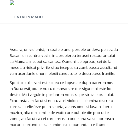
Aseara, un violonist, in spatele unei perdele undeva pe strada
Bacani din centrul vechi, in apropierea terasei restaurantului
La Mama a inceput sa cante… Oamenii se opreau, cei de la
mese au ridicat privirile si au inceput sa zambeasca ascultand
cum acordurile unor melodii cunoscute le descretesc fruntile….
Spectacolul strazii este ceea ce liopseste dupa parerea mea
in Bucuresti, poate nu cu desavarsire dar sigur mai este loc
destul. Mici virgule in plimbarea noastra pe strazile orasului.
Exact asta am facut si noi cu acel violonist: o lumina discreta
care sa-i reliefeze putin silueta, asuns omul si lasata libera
muzica, alta decat miile de watti care bubuie din pub-urile
zonei, au facut ca cei care treceau prin zona sa se opreasca
macar o secunda si sa zambeasca spunand…. ce frumos