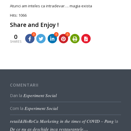
Atunci am inteles ca intradevar…. magia exista
Hits: 1066
Share and Enjoy !
0
0
0
0
SHARES
COMENTARII
Dan
la
Experiment Social
Com
la
Experiment Social
retail&HoReCa Marketing in the times of COVID – Pang
la
De ce nu as deschide inca restaurantele….