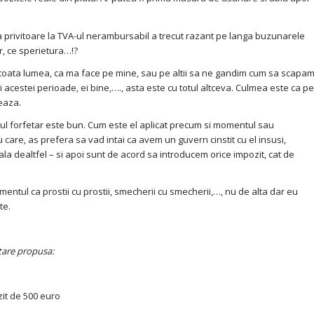
 privitoare la TVA-ul nerambursabil a trecut razant pe langa buzunarele
r, ce sperietura…!?
e toata lumea, ca ma face pe mine, sau pe altii sa ne gandim cum sa scapa
 acestei perioade, ei bine,…., asta este cu totul altceva. Culmea este ca pe
eaza.
tul forfetar este bun. Cum este el aplicat precum si momentul sau
care, as prefera sa vad intai ca avem un guvern cinstit cu el insusi,
iala dealtfel – si apoi sunt de acord sa introducem orice impozit, cat de
entul ca prostii cu prostii, smecherii cu smecherii,…, nu de alta dar eu
te.
zitare propusa:
ozit de 500 euro