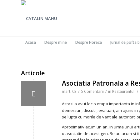
Acasa
Despre mine
Despre Horeca
Jurnal de pofta 
Articole
Asociatia Patronala a R
mart. 03
/
5 Comentarii
/
în
Restaurantul
/
Astazi a avut loc o etapa importanta in i
demersuri, discutii, evaluari, am ajuns in 
se lupta cu morile de vant ale autoritatilo
Aproximativ acum un an, in urma unui arti
o asociatie de acest gen. Reiau acum si ii 