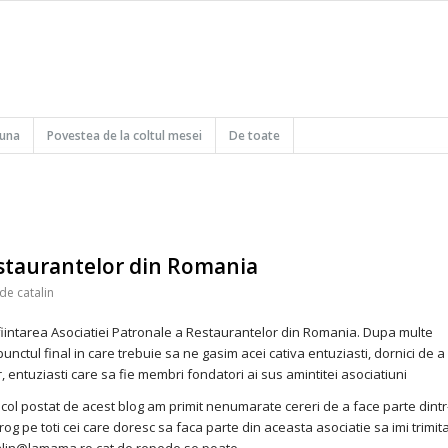
buna
Povestea de la coltul mesei
De toate
estaurantelor din Romania
de
catalin
nfiintarea Asociatiei Patronale a Restaurantelor din Romania. Dupa multe
punctul final in care trebuie sa ne gasim acei cativa entuziasti, dornici de a
r, entuziasti care sa fie membri fondatori ai sus amintitei asociatiuni
col postat de acest blog am primit nenumarate cereri de a face parte dintr
rog pe toti cei care doresc sa faca parte din aceasta asociatie sa imi trimit