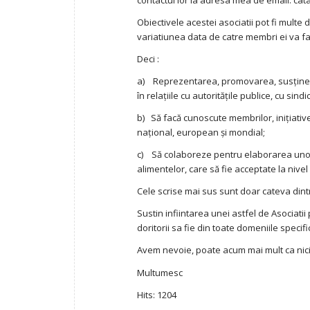
contactul lor la adresa mea de email: ca
Obiectivele acestei asociatii pot fi multe
variatiunea data de catre membri ei va fac
Deci :
a) Reprezentarea, promovarea, susţinerea
în relaţiile cu autorităţile publice, cu sindi
b) Să facă cunoscute membrilor, iniţiativel
naţional, european şi mondial;
c) Să colaboreze pentru elaborarea unor 
alimentelor, care să fie acceptate la nivel
Cele scrise mai sus sunt doar cateva dint
Sustin infiintarea unei astfel de Asociati
doritorii sa fie din toate domeniile specif
Avem nevoie, poate acum mai mult ca nici
Multumesc
Hits: 1204