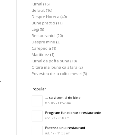
Jurnal
(16)
default
(16)
Despre Horeca
(40)
Bune practici
(11)
Legi
(8)
Restaurantul
(20)
Despre mine
(3)
Cafepedia
(1)
Marttinez
(1)
Jurnal de pofta buna
(18)
O tara mai buna ca afara
(2)
Povestea de la coltul mesei
(3)
r
Popular
… sa zicem si de bine
feb. 06 - 11:52 am
Program functionare restaurante
apr. 22 - 8:58 am
Puterea unui restaurant
iul. 17 - 11:53 am