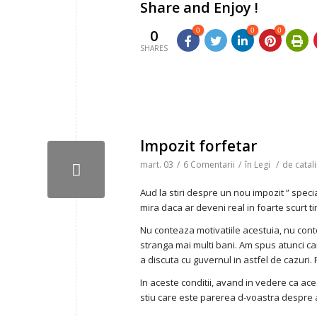
Share and Enjoy !
0
0
0
0
SHARES
Impozit forfetar
mart. 03
/
6 Comentarii
/
în
Legi
/
de
catal
Aud la stiri despre un nou impozit ” speci
mira daca ar deveni real in foarte scurt t
Nu conteaza motivatiile acestuia, nu cont
stranga mai multi bani. Am spus atunci ca
a discuta cu guvernul in astfel de cazuri.
In aceste conditii, avand in vedere ca ace
stiu care este parerea d-voastra despre 