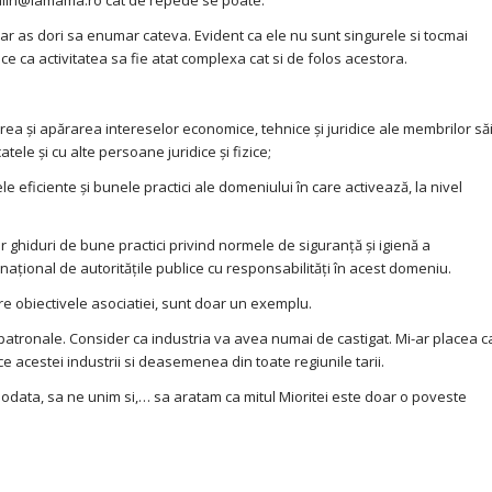
talin@lamama.ro cat de repede se poate.
 dar as dori sa enumar cateva. Evident ca ele nu sunt singurele si tocmai
e ca activitatea sa fie atat complexa cat si de folos acestora.
 şi apărarea intereselor economice, tehnice şi juridice ale membrilor săi
catele şi cu alte persoane juridice şi fizice;
e eficiente şi bunele practici ale domeniului în care activează, la nivel
ghiduri de bune practici privind normele de siguranţă şi igienă a
 naţional de autorităţile publice cu responsabilităţi în acest domeniu.
re obiectivele asociatiei, sunt doar un exemplu.
i patronale. Consider ca industria va avea numai de castigat. Mi-ar placea c
ice acestei industrii si deasemenea din toate regiunile tarii.
odata, sa ne unim si,… sa aratam ca mitul Mioritei este doar o poveste