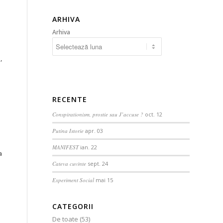
ARHIVA
Arhiva
,
RECENTE
Conspirationism, prostie sau J’accuse ?
oct. 12
Putina Istorie
apr. 03
MANIFEST
ian. 22
a
Cateva cuvinte
sept. 24
Experiment Social
mai 15
CATEGORII
De toate
(53)