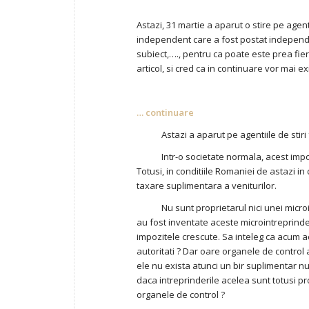
Astazi, 31 martie a aparut o stire pe agenti
independent care a fost postat independen
subiect,…., pentru ca poate este prea fier
articol, si cred ca in continuare vor mai e
… continuare
Astazi a aparut pe agentiile de stiri fap
Intr-o societate normala, acest impo
Totusi, in conditiile Romaniei de astazi in
taxare suplimentara a veniturilor.
Nu sunt proprietarul nici unei micro
au fost inventate aceste microintreprinder
impozitele crescute. Sa inteleg ca acum ac
autoritati ? Dar oare organele de control 
ele nu exista atunci un bir suplimentar n
daca intreprinderile acelea sunt totusi pr
organele de control ?