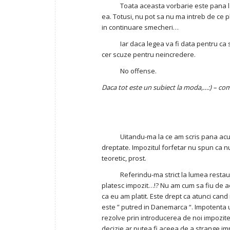
Toata aceasta vorbarie este pana l
ea. Totusi, nu pot sa nu ma intreb de ce pl
in continuare smecheri…
Iar daca legea va fi data pentru ca s
cer scuze pentru neincredere.
No offense.
Daca tot este un subiect la moda,…:) – com
Uitandu-ma la ce am scris pana acu
dreptate. Impozitul forfetar nu spun ca n
teoretic, prost.
Referindu-ma strict la lumea restau
platesc impozit…!? Nu am cum sa fiu de 
ca eu am platit. Este drept ca atunci cand i
este ” putred in Danemarca “. Impotenta u
rezolve prin introducerea de noi impozite.
decizie ar putea fi aceea de a strange im