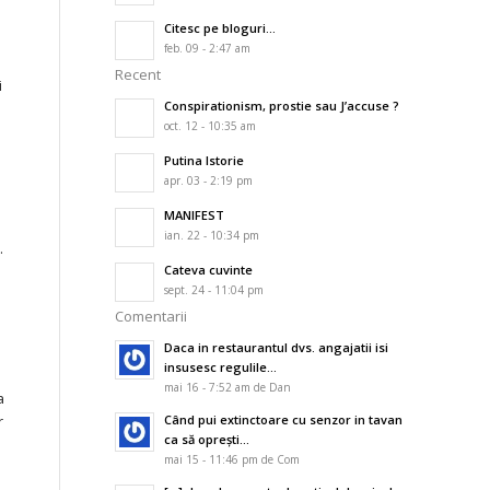
Citesc pe bloguri…
feb. 09 - 2:47 am
Recent
i
Conspirationism, prostie sau J’accuse ?
oct. 12 - 10:35 am
Putina Istorie
apr. 03 - 2:19 pm
MANIFEST
ian. 22 - 10:34 pm
.
Cateva cuvinte
sept. 24 - 11:04 pm
Comentarii
Daca in restaurantul dvs. angajatii isi
insusesc regulile...
mai 16 - 7:52 am de Dan
a
Când pui extinctoare cu senzor in tavan
r
ca să oprești...
mai 15 - 11:46 pm de Com