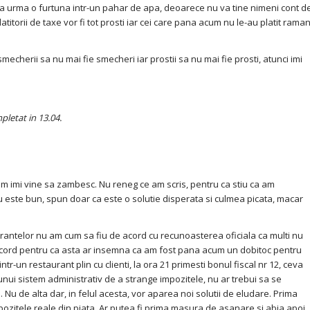
a urma o furtuna intr-un pahar de apa, deoarece nu va tine nimeni cont d
atitorii de taxe vor fi tot prosti iar cei care pana acum nu le-au platit rama
mecherii sa nu mai fie smecheri iar prostii sa nu mai fie prosti, atunci imi
pletat in 13.04.
m imi vine sa zambesc. Nu reneg ce am scris, pentru ca stiu ca am
u este bun, spun doar ca este o solutie disperata si culmea picata, macar
rantelor nu am cum sa fiu de acord cu recunoasterea oficiala ca multi nu
acord pentru ca asta ar insemna ca am fost pana acum un dobitoc pentru
ntr-un restaurant plin cu clienti, la ora 21 primesti bonul fiscal nr 12, ceva
nui sistem administrativ de a strange impozitele, nu ar trebui sa se
 Nu de alta dar, in felul acesta, vor aparea noi solutii de eludare. Prima
pozitele reale din piata. Ar putea fi prima masura de asanare si abia apoi