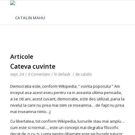
Articole
Cateva cuvinte
sept. 24
/
0 Comentarii
/
în
default
/
de
catalin
Democratia este, conform Wikipedia, “ vointa poporului “ Am
inceput asa acest eseu pentru ca in aceasta ultima perioada,
a se citi ani, acest cuvant, democratie, este des utilizat, pana la
nivelul la care nu prea mai stim ce inseamna… de fapt nu prea
mai inseamna nimic…J
Cu libertatea, tot conform Wikipedia, lucrurile stau mai amplu…
cum este si normal…, este un concept mai degraba filozofic
decat de zi cu zi. Lupta pentru libertate este pe buzele tuturor