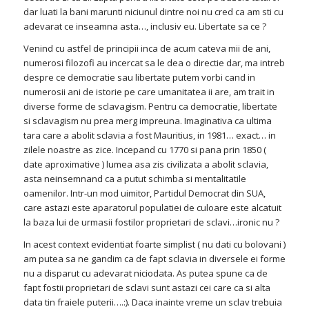
dar luati la bani marunti niciunul dintre noi nu cred ca am sti cu
adevarat ce inseamna asta…, inclusiv eu. Libertate sa ce ?
Venind cu astfel de principii inca de acum cateva mii de ani,
numerosi filozofi au incercat sa le dea o directie dar, ma intreb
despre ce democratie sau libertate putem vorbi cand in
numerosii ani de istorie pe care umanitatea ii are, am trait in
diverse forme de sclavagism. Pentru ca democratie, libertate
si sclavagism nu prea merg impreuna. Imaginativa ca ultima
tara care a abolit sclavia a fost Mauritius, in 1981… exact… in
zilele noastre as zice. Incepand cu 1770 si pana prin 1850 (
date aproximative ) lumea asa zis civilizata a abolit sclavia,
asta neinsemnand ca a putut schimba si mentalitatile
oamenilor. Intr-un mod uimitor, Partidul Democrat din SUA,
care astazi este aparatorul populatiei de culoare este alcatuit
la baza lui de urmasii fostilor proprietari de sclavi…ironic nu ?
In acest context evidentiat foarte simplist ( nu dati cu bolovani )
am putea sa ne gandim ca de fapt sclavia in diversele ei forme
nu a disparut cu adevarat niciodata. As putea spune ca de
fapt fostii proprietari de sclavi sunt astazi cei care ca si alta
data tin fraiele puterii….:). Daca inainte vreme un sclav trebuia