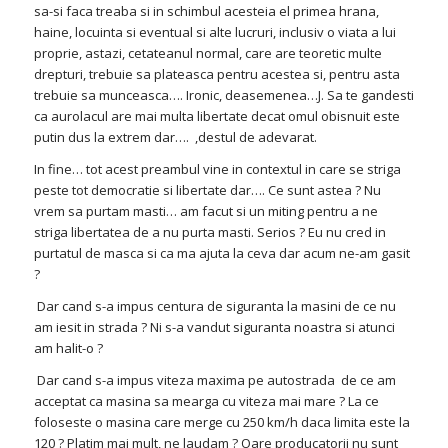
sa-si faca treaba si in schimbul acesteia el primea hrana,
haine, locuinta si eventual si alte lucruri, inclusiv o viata a lui
proprie, astazi, cetateanul normal, care are teoretic multe
drepturi, trebuie sa plateasca pentru acestea si, pentru asta
trebuie sa munceasca…. Ironic, deasemenea…J. Sa te gandesti
ca aurolacul are mai multa libertate decat omul obisnuit este
putin dus la extrem dar…. ,destul de adevarat.
In fine… tot acest preambul vine in contextul in care se striga
peste tot democratie si libertate dar…. Ce sunt astea ? Nu
vrem sa purtam masti… am facut si un miting pentru a ne
striga libertatea de a nu purta masti. Serios ? Eu nu cred in
purtatul de masca si ca ma ajuta la ceva dar acum ne-am gasit
?
Dar cand s-a impus centura de siguranta la masini de ce nu
am iesit in strada ? Ni s-a vandut siguranta noastra si atunci
am halit-o ?
Dar cand s-a impus viteza maxima pe autostrada de ce am
acceptat ca masina sa mearga cu viteza mai mare ? La ce
foloseste o masina care merge cu 250 km/h daca limita este la
120 ? Platim mai mult, ne laudam ? Oare producatorii nu sunt