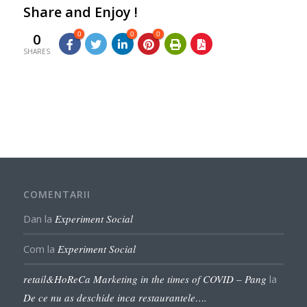
Share and Enjoy !
0
0
0
0
SHARES
COMENTARII
Dan
la
Experiment Social
Com
la
Experiment Social
retail&HoReCa Marketing in the times of COVID – Pang
la
De ce nu as deschide inca restaurantele….