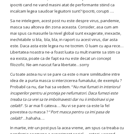
ipocriti cand ne vand masini atat de performante stiind ca
incalcam legea saudoar legiuitorii sunt? Ipocriti, corupti ….
Sa ne intelegem, acest post nu este despre virus, pandemie,
masca sau altceva din zona aceasta. Consider, asa cum am
mai spus ca masurile la nivel global sunt exagerate, inexacte,
inechitabile si bla, bla, bla, in raport cu acest virus, dar asta
este. Daca asta este legea nu ne tocmim. O luam cu apa rece…
Libertatea noastra ne-a foast luata cu mult inainte sa stim ca
ea exista, poate ca de fapt ea nu este decat un concept
filozofic. Ne-am nascut fara libertate…sorry
Cu toate astea nu vi se pare ca este o mare similitudine intre
idea de a purta masca si interzicerea fumatului, de exemplu ?
Probabil ca nu, dar hai sa vedem. “
Nu mai fumati in interiorul
incaperilor pentru ai proteja pe nefumatori. Daca fumezi este
treaba ta ca vrei sa te imbolnavesti dar nu ii imbolnavi si pe
ceilalti
“. Si ar mai fi cateva…. Nu vi se pare ca este la fel
povestea cu masca ? “
Port masca pentru ca imi pasa de
ceilalti
“…hahaha….
In martie, intr-un post pus la acea vreme, am spus ca treaba cu