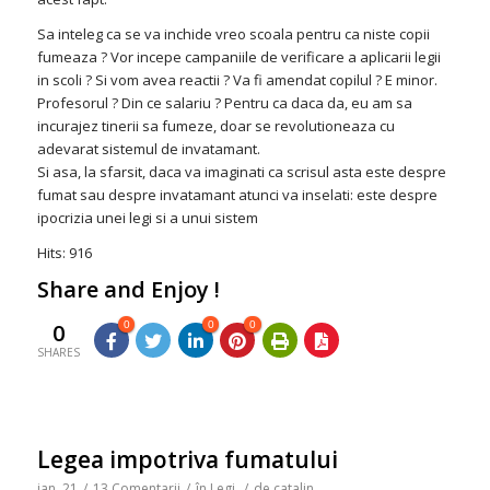
Sa inteleg ca se va inchide vreo scoala pentru ca niste copii
fumeaza ? Vor incepe campaniile de verificare a aplicarii legii
in scoli ? Si vom avea reactii ? Va fi amendat copilul ? E minor.
Profesorul ? Din ce salariu ? Pentru ca daca da, eu am sa
incurajez tinerii sa fumeze, doar se revolutioneaza cu
adevarat sistemul de invatamant.
Si asa, la sfarsit, daca va imaginati ca scrisul asta este despre
fumat sau despre invatamant atunci va inselati: este despre
ipocrizia unei legi si a unui sistem
Hits: 916
Share and Enjoy !
0
0
0
0
SHARES
Legea impotriva fumatului
ian. 21
/
13 Comentarii
/
în
Legi
/
de
catalin