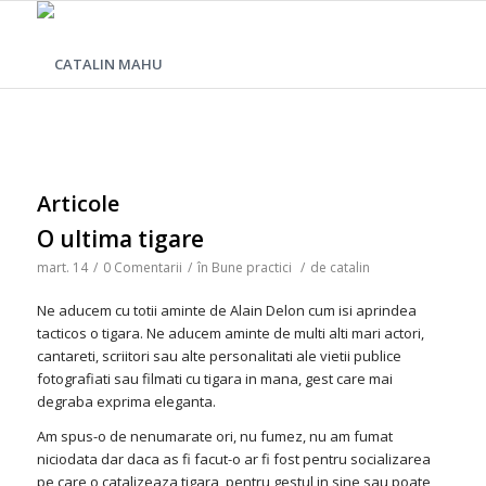
Articole
O ultima tigare
mart. 14
/
0 Comentarii
/
în
Bune practici
/
de
catalin
Ne aducem cu totii aminte de Alain Delon cum isi aprindea
tacticos o tigara. Ne aducem aminte de multi alti mari actori,
cantareti, scriitori sau alte personalitati ale vietii publice
fotografiati sau filmati cu tigara in mana, gest care mai
degraba exprima eleganta.
Am spus-o de nenumarate ori, nu fumez, nu am fumat
niciodata dar daca as fi facut-o ar fi fost pentru socializarea
pe care o catalizeaza tigara, pentru gestul in sine sau poate,