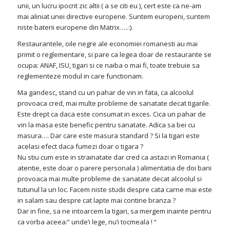
unii, un lucru ipocrit zic altii ( a se citi eu ), cert este ca ne-am
mai aliniat unei directive europene. Suntem europeni, suntem
niste baterii europene din Matrix…..:).
Restaurantele, oile negre ale economiei romanesti au mai
primit o reglementare, si pare ca legea doar de restaurante se
ocupa: ANAF, ISU, tigari si ce naiba o mai fi, toate trebuie sa
reglementeze modul in care functionam.
Ma gandesc, stand cu un pahar de vin in fata, ca alcoolul
provoaca cred, mai multe probleme de sanatate decat tigarile.
Este drept ca daca este consumat in exces. Cica un pahar de
vin la masa este benefic pentru sanatate. Adica sa bei cu
masura…. Dar care este masura standard ? Si la tigari este
acelasi efect daca fumezi doar o tigara ?
Nu stiu cum este in strainatate dar cred ca astazi in Romania (
atentie, este doar o parere personala ) alimentatia de doi bani
provoaca mai multe probleme de sanatate decat alcoolul si
tutunul la un loc. Facem niste studii despre cata carne mai este
in salam sau despre cat lapte mai contine branza ?
Dar in fine, sa ne intoarcem la tigari, sa mergem inainte pentru
ca vorba aceea:” unde’i lege, nu’i tocmeala ! “