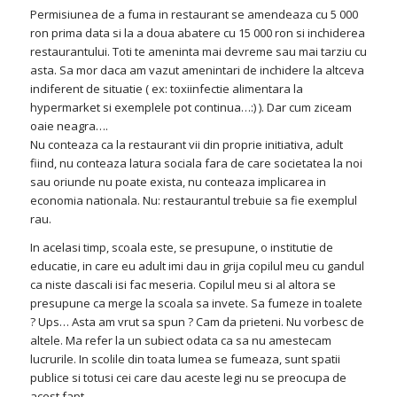
Permisiunea de a fuma in restaurant se amendeaza cu 5 000
ron prima data si la a doua abatere cu 15 000 ron si inchiderea
restaurantului. Toti te ameninta mai devreme sau mai tarziu cu
asta. Sa mor daca am vazut amenintari de inchidere la altceva
indiferent de situatie ( ex: toxiinfectie alimentara la
hypermarket si exemplele pot continua…:) ). Dar cum ziceam
oaie neagra….
Nu conteaza ca la restaurant vii din proprie initiativa, adult
fiind, nu conteaza latura sociala fara de care societatea la noi
sau oriunde nu poate exista, nu conteaza implicarea in
economia nationala. Nu: restaurantul trebuie sa fie exemplul
rau.
In acelasi timp, scoala este, se presupune, o institutie de
educatie, in care eu adult imi dau in grija copilul meu cu gandul
ca niste dascali isi fac meseria. Copilul meu si al altora se
presupune ca merge la scoala sa invete. Sa fumeze in toalete
? Ups… Asta am vrut sa spun ? Cam da prieteni. Nu vorbesc de
altele. Ma refer la un subiect odata ca sa nu amestecam
lucrurile. In scolile din toata lumea se fumeaza, sunt spatii
publice si totusi cei care dau aceste legi nu se preocupa de
acest fapt.