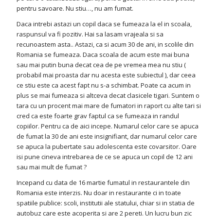
pentru savoare. Nu stiu…, nu am fumat.
Daca intrebi astazi un copil daca se fumeaza la el in scoala,
raspunsul va fi pozitiv. Hai sa lasam vrajeala si sa
recunoastem asta.. Astazi, ca si acum 30 de ani, in scolile din
Romania se fumeaza. Daca scoala de acum este mai buna
sau mai putin buna decat cea de pe vremea mea nu stiu (
probabil mai proasta dar nu acesta este subiectul ), dar ceea
ce stiu este ca acest fapt nu s-a schimbat. Poate ca acum in
plus se mai fumeaza si altceva decat clasicele tigari. Suntem o
tara cu un procent mai mare de fumatori in raport cu alte tari si
cred ca este foarte grav faptul ca se fumeaza in randul
copiilor. Pentru ca de aici incepe. Numarul celor care se apuca
de fumat la 30 de ani este insignifiant, dar numarul celor care
se apuca la pubertate sau adolescenta este covarsitor. Oare
isi pune cineva intrebarea de ce se apuca un copil de 12 ani
sau mai mult de fumat ?
Incepand cu data de 16 martie fumatul in restaurantele din
Romania este interzis. Nu doar in restaurante ci in toate
spatiile publice: scoli, institutii ale statului, chiar si in statia de
autobuz care este acoperita si are 2 pereti. Un lucru bun zic