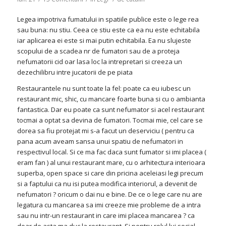
Legea impotriva fumatului in spatiile publice este o lege rea
sau buna: nu stiu. Ceea ce stiu este ca ea nu este echitabila
iar aplicarea ei este si mai putin echitabila. Ea nu slujeste
scopului de a scadea nr de fumatori sau de a proteja
nefumatorii cid oar lasa loc la intrepretari si creeza un
dezechilibru intre jucatorii de pe piata
Restaurantele nu sunt toate la fel: poate ca eu iubesc un
restaurant mic, shic, cu mancare foarte buna si cu o ambianta
fantastica. Dar eu poate ca sunt nefumator si acel restaurant
tocmai a optat sa devina de fumatori. Tocmai mie, cel care se
dorea sa fiu protejat mi s-a facut un deserviciu ( pentru ca
pana acum aveam sansa unui spatiu de nefumatori in
respectivul local. Si ce ma fac daca sunt fumator si imi placea (
eram fan ) al unui restaurant mare, cu o arhitectura interioara
superba, open space si care din pricina aceleiasi legi precum
si a faptului ca nu isi putea modifica interiorul, a devenit de
nefumatori ? oricum o dai nu e bine. De ce o lege care nu are
legatura cu mancarea sa imi creeze mie probleme de a intra
sau nu intr-un restaurant in care imi placea mancarea ? ca
doar de asta ma duc la restaurant. Si pentru rolul lui social.