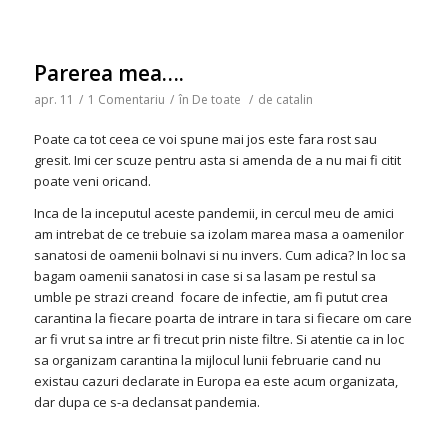
Parerea mea….
apr. 11
/
1 Comentariu
/
în
De toate
/
de
catalin
Poate ca tot ceea ce voi spune mai jos este fara rost sau
gresit. Imi cer scuze pentru asta si amenda de a nu mai fi citit
poate veni oricand.
Inca de la inceputul aceste pandemii, in cercul meu de amici
am intrebat de ce trebuie sa izolam marea masa a oamenilor
sanatosi de oamenii bolnavi si nu invers. Cum adica? In loc sa
bagam oamenii sanatosi in case si sa lasam pe restul sa
umble pe strazi creand focare de infectie, am fi putut crea
carantina la fiecare poarta de intrare in tara si fiecare om care
ar fi vrut sa intre ar fi trecut prin niste filtre. Si atentie ca in loc
sa organizam carantina la mijlocul lunii februarie cand nu
existau cazuri declarate in Europa ea este acum organizata,
dar dupa ce s-a declansat pandemia.