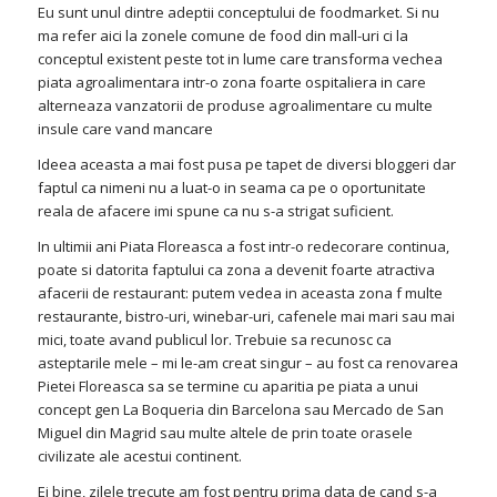
Eu sunt unul dintre adeptii conceptului de foodmarket. Si nu
ma refer aici la zonele comune de food din mall-uri ci la
conceptul existent peste tot in lume care transforma vechea
piata agroalimentara intr-o zona foarte ospitaliera in care
alterneaza vanzatorii de produse agroalimentare cu multe
insule care vand mancare
Ideea aceasta a mai fost pusa pe tapet de diversi bloggeri dar
faptul ca nimeni nu a luat-o in seama ca pe o oportunitate
reala de afacere imi spune ca nu s-a strigat suficient.
In ultimii ani Piata Floreasca a fost intr-o redecorare continua,
poate si datorita faptului ca zona a devenit foarte atractiva
afacerii de restaurant: putem vedea in aceasta zona f multe
restaurante, bistro-uri, winebar-uri, cafenele mai mari sau mai
mici, toate avand publicul lor. Trebuie sa recunosc ca
asteptarile mele – mi le-am creat singur – au fost ca renovarea
Pietei Floreasca sa se termine cu aparitia pe piata a unui
concept gen La Boqueria din Barcelona sau Mercado de San
Miguel din Magrid sau multe altele de prin toate orasele
civilizate ale acestui continent.
Ei bine, zilele trecute am fost pentru prima data de cand s-a