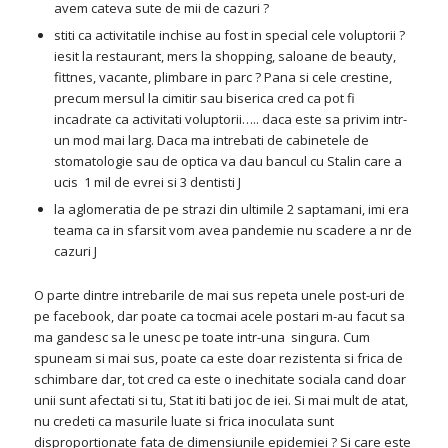
avem cateva sute de mii de cazuri ?
stiti ca activitatile inchise au fost in special cele voluptorii ?
iesit la restaurant, mers la shopping, saloane de beauty,
fittnes, vacante, plimbare in parc ? Pana si cele crestine,
precum mersul la cimitir sau biserica cred ca pot fi
incadrate ca activitati voluptorii….. daca este sa privim intr-
un mod mai larg. Daca ma intrebati de cabinetele de
stomatologie sau de optica va dau bancul cu Stalin care a
ucis 1 mil de evrei si 3 dentisti J
la aglomeratia de pe strazi din ultimile 2 saptamani, imi era
teama ca in sfarsit vom avea pandemie nu scadere a nr de
cazuri J
O parte dintre intrebarile de mai sus repeta unele post-uri de
pe facebook, dar poate ca tocmai acele postari m-au facut sa
ma gandesc sa le unesc pe toate intr-una singura. Cum
spuneam si mai sus, poate ca este doar rezistenta si frica de
schimbare dar, tot cred ca este o inechitate sociala cand doar
unii sunt afectati si tu, Stat iti bati joc de iei. Si mai mult de atat,
nu credeti ca masurile luate si frica inoculata sunt
disproportionate fata de dimensiunile epidemiei ? Si care este