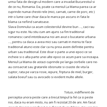
urma fata de design-ul modern care a invadat Bucurestiul si
de ce nu, Romania. Da, poate ca meniul La Mama parea ca ar
cuprinde numai chestii rele (mici, carnati, carne de porc, etc )
intr-o lume care chiar daca le manca pe ascuns in fata le
blama ca nefiind sanatoase.
Slava Domnului ca acum colesterolul devine bun …, caci rau
sigur nu este. Nu stiu cum am ajuns sa fim traditional
romanesc cand intotdeauna noi am avut o bucatarie urbana
…, pentru ca daca a avea mici sau carnati in meniu te face
traditional atunci este clar ca nu prea avem definitie pentru
urban sau traditional. Este doar o parte a unei epoci ce se
incheie si o alta parte unei alte epoci ce acum pare sa inceapa.
Meniul La Mama de astazi cuprinde pe langa ciorbele care ne-
au consacrat sau gratarele obisnuite si coaste de vita la
cuptor, rata pe varza rosie, iepure, friptura de miel, burger,
salata boeuf sau cu avocado si evident multe altele.
Totusi, indifferent de
perceptia unora peste care a trecut timpul la fel ca si peste
noi, daca nu eram misto, nu am fi rezistat 20 de ani. Am facut