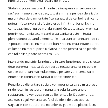
infectare., dar vom crea focare de infectie.
Statul nu putea sustine dinainte de inceperea crizei ceea ce
se / s-a intamplat, ei o stiau, totusi am mers pe idea de a izola
majoritatea de o minoritate ( cei sanatosi de cei bolnavi ) cand
puteam face invers si efectele erau infinit mai bune. Nu mai
conteaza, timpul nu se mai da inapoi. Cu toate astea, vrem sa
pornim economia, acum cand criza sanitara este in toata
plenitudinea ei, cand amenintarile inca sunt amenintari…de ce
?, poate pentru ca nu mai sunt bani? nici nu erau. Poate pentru
ca lumea nu mai suporta izolarea, poate pentru ca se pierde
capital politic, poate pentru ca …..?.
Intorcandu-ma strict la industria in care functionez, cred si este
doar parerea mea, ca deschiderea restaurantelor nu este o
solutie buna. Din mai multe motive pe care voi incerca sa le
enumar in continuare. Macar o parte dintre ele.
Regulile de distantare sociala vor impune ca sa se micsoreze
nr de locuri in restaurant pana la nivelul la care unele
restaurant nu vor avea cum sa fie rentabile. Deasemenea,
aceleasi reguli vor crea tot felul de idei ( deja au aparut
sugestiile ) de separare a meselor cu geam sau plastic, lucru