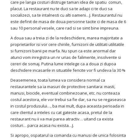
care pe langa costuri distruge taman idea de spatiu comun,
placut. La restaurant nu te duci sa te adapi ci te duci sa
socializezi, sa te intalnesti cu alti oameni…J. Restaurantul nu
este definit de masa de doua personne tacite ci de masa de 6
sau 10 personal vesele, care rad si se simt bine impreuna.
A doua sau a treia zi de la redeschidere, marea majoritate a
proprietarilor isi vor cere chiriile, furnizorii de utilitati utilitatile
si furnizorii banii pe marfa. Nu spun ca este anormal dar
atunci vom inregistra un nr urias de falimente, insolvente si
cereri de somaj. Putina lume intelege ca a doua zi dupoa
deschidere incasarile in situatiile fericite vor fi undeva la 30 %
Deasemenea, toata lumea va considera normal ca
restaurantele sa ia masuri de protective sanitara: masti,
manusi, biocide, eventual combinezoane, etc. nu conteaza
costul acestora, ele vor trebui sa fie dar, sa nu se regaseasca
in costul produsului…, ba mai mult, dupa aceasta perioada in
care clientul a inteles cu cat gateste acasa, pretul de la
restaurant nu ii va mai parea atractiv… uitand ca exista
costuri… parca acasa nu exista…J.
Si apropo, ospatarul ia comanda cu manusi de unica folosinta