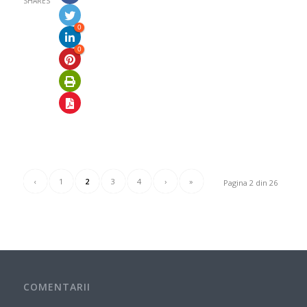
SHARES
0
0
‹
1
2
3
4
›
»
Pagina 2 din 26
COMENTARII