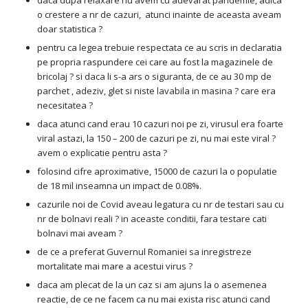
daca dupa relaxare nu avem cu adevarat pandemie, adica
o crestere a nr de cazuri, atunci inainte de aceasta aveam
doar statistica ?
pentru ca legea trebuie respectata ce au scris in declaratia
pe propria raspundere cei care au fost la magazinele de
bricolaj ? si daca li s-a ars o siguranta, de ce au 30 mp de
parchet , adeziv, glet si niste lavabila in masina ? care era
necesitatea ?
daca atunci cand erau 10 cazuri noi pe zi, virusul era foarte
viral astazi, la 150 – 200 de cazuri pe zi, nu mai este viral ?
avem o explicatie pentru asta ?
folosind cifre aproximative, 15000 de cazuri la o populatie
de 18 mil inseamna un impact de 0.08%.
cazurile noi de Covid aveau legatura cu nr de testari sau cu
nr de bolnavi reali ? in aceaste conditii, fara testare cati
bolnavi mai aveam ?
de ce a preferat Guvernul Romaniei sa inregistreze
mortalitate mai mare a acestui virus ?
daca am plecat de la un caz si am ajuns la o asemenea
reactie, de ce ne facem ca nu mai exista risc atunci cand