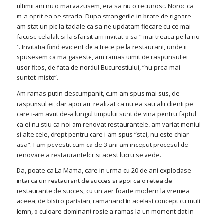
ultimii ani nu o mai vazusem, era sa nu o recunosc. Noroc ca
m-a oprit ea pe strada. Dupa strangerile in brate de rigoare
am stat un pic la taclale ca sa ne updatam fiecare cu ce mai
facuse celalalt si la sfarsit am invitat-o sa “ mai treaca pe la noi
“. Invitatia fiind evident de a trece pe la restaurant, unde ii
spusesem ca ma gaseste, am ramas uimit de raspunsul ei
usor fitos, de fata de nordul Bucurestiului, “nu prea mai
sunteti misto“.
Am ramas putin descumpanit, cum am spus mai sus, de
raspunsul ei, dar apoi am realizat ca nu ea sau alti clienti pe
care i-am avut de-a lungul timpului sunt de vina pentru faptul
ca ei nu stiu ca noi am renovat restaurantele, am variat meniul
si alte cele, drept pentru care i-am spus “stai, nu este chiar
asa”. I-am povestit cum ca de 3 ani am inceput procesul de
renovare a restaurantelor si acest lucru se vede.
Da, poate ca La Mama, care in urma cu 20 de ani explodase
intai ca un restaurant de succes si apoi ca o retea de
restaurante de succes, cu un aer foarte modern la vremea
aceea, de bistro parisian, ramanand in acelasi concept cu mult
lemn, o culoare dominant rosie a ramas la un moment dat in