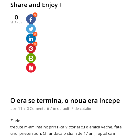
Share and Enjoy !
0
0
SHARES
0
0
O era se termina, o noua era incepe
apr. 11
/
0 Comentarii
/
în
default
/
de
catalin
Zilele
trecute m-am intalnit prin P-ta Victoriei cu o amica veche, fata
unui prieten bun. Chiar daca o stiam de 17 ani, faptul ca in