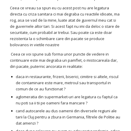
Ceea ce vreau sa spun eu cu acest post nu are legatura
directa cu criza sanitara ci mai degraba cu reactiile idioate, ma
rog, asa se vad de la mine, luate atat de guvernul meu cat si
de guvernele altor tari. Si acest fapt nu imi da deloc o stare de
securitate, cum probabil ar trebui. Sau poate ca este doar
rezistenta la o schimbare care din pacate se produce
bolovanos in vietile noastre
Ceea ce voi spune sub forma unor puncte de vedere in
continuare este mai degraba un pamflet, o mistocareala dar,
din pacate, puternic ancorata in realitate:
daca in restaurante, frizerii, biserici, cimitire si altele, riscul
de contaminare este mare, metroul sau transportul in
comun de ce au functionat ?
aglomeratia din supermarket-uri are legatura cu faptul ca
nu poti sa ii tii pe oameni fara mancare ?
cand autocarele au dus oamenii din diversele regiuni ale
tarii la Cluj pentru a zbura in Germania, filtrele de Politie au
dat amenzi ?