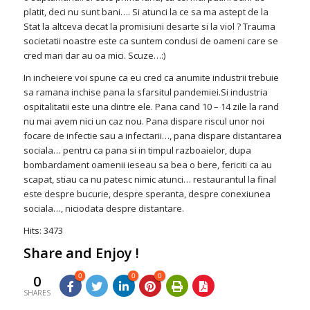
platit, deci nu sunt bani…. Si atunci la ce sa ma astept de la
Stat la altceva decat la promisiuni desarte si la viol ? Trauma
societatii noastre este ca suntem condusi de oameni care se
cred mari dar au oa mici. Scuze…:)
In incheiere voi spune ca eu cred ca anumite industrii trebuie
sa ramana inchise pana la sfarsitul pandemiei.Si industria
ospitalitatii este una dintre ele. Pana cand 10 – 14 zile la rand
nu mai avem nici un caz nou. Pana dispare riscul unor noi
focare de infectie sau a infectarii…, pana dispare distantarea
sociala… pentru ca pana si in timpul razboaielor, dupa
bombardament oamenii ieseau sa bea o bere, fericiti ca au
scapat, stiau ca nu patesc nimic atunci… restaurantul la final
este despre bucurie, despre speranta, despre conexiunea
sociala…, niciodata despre distantare.
Hits: 3473
Share and Enjoy !
0
0
0
0
SHARES