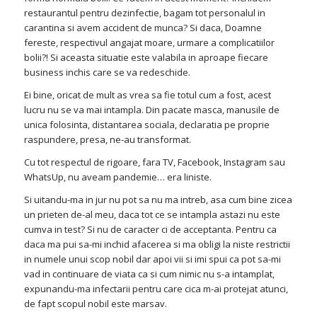
restaurantul pentru dezinfectie, bagam tot personalul in
carantina si avem accident de munca? Si daca, Doamne
fereste, respectivul angajat moare, urmare a complicatiilor
bolii?! Si aceasta situatie este valabila in aproape fiecare
business inchis care se va redeschide.
Ei bine, oricat de mult as vrea sa fie totul cum a fost, acest
lucru nu se va mai intampla. Din pacate masca, manusile de
unica folosinta, distantarea sociala, declaratia pe proprie
raspundere, presa, ne-au transformat.
Cu tot respectul de rigoare, fara TV, Facebook, Instagram sau
WhatsUp, nu aveam pandemie… era liniste.
Si uitandu-ma in jur nu pot sa nu ma intreb, asa cum bine zicea
un prieten de-al meu, daca tot ce se intampla astazi nu este
cumva in test? Si nu de caracter ci de acceptanta. Pentru ca
daca ma pui sa-mi inchid afacerea si ma obligi la niste restrictii
in numele unui scop nobil dar apoi vii si imi spui ca pot sa-mi
vad in continuare de viata ca si cum nimic nu s-a intamplat,
expunandu-ma infectarii pentru care cica m-ai protejat atunci,
de fapt scopul nobil este marsav.