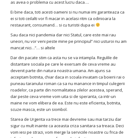
as avea o problema cu acest lucru daca….
Ei bine daca, toti acesti oameni si nu numai imi garanteaza ca
ei si toti ceilalti vor fi macar in acelasi ritm ca odinioara la
restaurant, consumand… si cu turistii dupa ei
Sau daca nici pandemia dar nici Statul, care este mai rau
uneori, nu vor veni peste mine pe principiul” nici usturoi nu am
mancat nici…”… si altele
Dar din pacate stim ca asta nu se va intampla. Regulile de
distantare sociala pe care le exersam de ceva vreme au
devenit parte din natura noastra umana. Am ajuns sa
acceptam botnita, chiar daca in scoala invatam ca boierii rai o
puneau taranului roman ca sa nu manance in timpul culegerii
roadelor, ca parte din normalitatea zilelor acestea, sperand,
dar peste ceva vreme vom uita si de speranta, ca intr-un
maine ne vom elibera de ea. Este nu este eficienta, botnita,
scuze masca, este un siombol.
Starea de Urgenta va trece mai devreme sau mai tarziu dar
sigur cu mult inainte ca aceasta criza sanitara sa treaca. Deci
vom iesi pe strazi, vom merge la serviciile noastre cu frica de