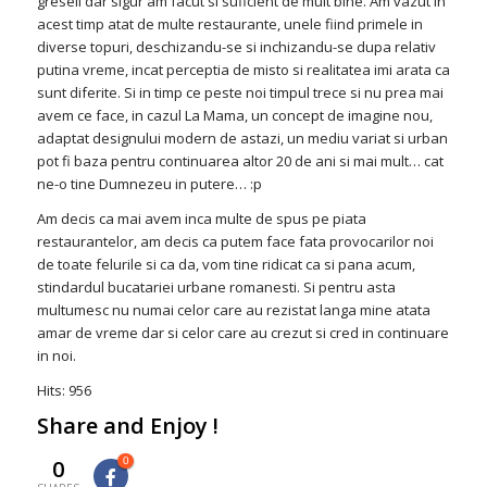
greseli dar sigur am facut si suficient de mult bine. Am vazut in
acest timp atat de multe restaurante, unele fiind primele in
diverse topuri, deschizandu-se si inchizandu-se dupa relativ
putina vreme, incat perceptia de misto si realitatea imi arata ca
sunt diferite. Si in timp ce peste noi timpul trece si nu prea mai
avem ce face, in cazul La Mama, un concept de imagine nou,
adaptat designului modern de astazi, un mediu variat si urban
pot fi baza pentru continuarea altor 20 de ani si mai mult… cat
ne-o tine Dumnezeu in putere… :p
Am decis ca mai avem inca multe de spus pe piata
restaurantelor, am decis ca putem face fata provocarilor noi
de toate felurile si ca da, vom tine ridicat ca si pana acum,
stindardul bucatariei urbane romanesti. Si pentru asta
multumesc nu numai celor care au rezistat langa mine atata
amar de vreme dar si celor care au crezut si cred in continuare
in noi.
Hits: 956
Share and Enjoy !
0
0