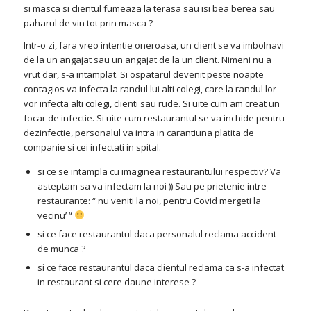
si masca si clientul fumeaza la terasa sau isi bea berea sau
paharul de vin tot prin masca ?
Intr-o zi, fara vreo intentie oneroasa, un client se va imbolnavi
de la un angajat sau un angajat de la un client. Nimeni nu a
vrut dar, s-a intamplat. Si ospatarul devenit peste noapte
contagios va infecta la randul lui alti colegi, care la randul lor
vor infecta alti colegi, clienti sau rude. Si uite cum am creat un
focar de infectie. Si uite cum restaurantul se va inchide pentru
dezinfectie, personalul va intra in carantiuna platita de
companie si cei infectati in spital.
si ce se intampla cu imaginea restaurantului respectiv? Va
asteptam sa va infectam la noi )) Sau pe prietenie intre
restaurante: “ nu veniti la noi, pentru Covid mergeti la
vecinu’ “
si ce face restaurantul daca personalul reclama accident
de munca ?
si ce face restaurantul daca clientul reclama ca s-a infectat
in restaurant si cere daune interese ?