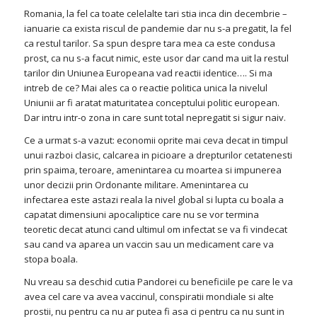
Romania, la fel ca toate celelalte tari stia inca din decembrie –
ianuarie ca exista riscul de pandemie dar nu s-a pregatit, la fel
ca restul tarilor. Sa spun despre tara mea ca este condusa
prost, ca nu s-a facut nimic, este usor dar cand ma uit la restul
tarilor din Uniunea Europeana vad reactii identice…. Si ma
intreb de ce? Mai ales ca o reactie politica unica la nivelul
Uniunii ar fi aratat maturitatea conceptului politic european.
Dar intru intr-o zona in care sunt total nepregatit si sigur naiv.
Ce a urmat s-a vazut: economii oprite mai ceva decat in timpul
unui razboi clasic, calcarea in picioare a drepturilor cetatenesti
prin spaima, teroare, amenintarea cu moartea si impunerea
unor decizii prin Ordonante militare. Amenintarea cu
infectarea este astazi reala la nivel global si lupta cu boala a
capatat dimensiuni apocaliptice care nu se vor termina
teoretic decat atunci cand ultimul om infectat se va fi vindecat
sau cand va aparea un vaccin sau un medicament care va
stopa boala.
Nu vreau sa deschid cutia Pandorei cu beneficiile pe care le va
avea cel care va avea vaccinul, conspiratii mondiale si alte
prostii, nu pentru ca nu ar putea fi asa ci pentru ca nu sunt in