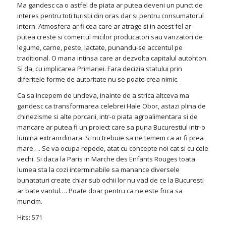
Ma gandesc ca o astfel de piata ar putea deveni un punct de
interes pentru toti turistii din oras dar si pentru consumatorul
intern. Atmosfera ar fi cea care ar atrage si in acest fel ar
putea creste si comertul micilor producatori sau vanzatori de
legume, carne, peste, lactate, punandu-se accentul pe
traditional. O mana intinsa care ar dezvolta capitalul autohton.
Si da, cu implicarea Primariei. Fara decizia statului prin
diferitele forme de autoritate nu se poate crea nimic.
Ca sa incepem de undeva, inainte de a strica altceva ma
gandesc ca transformarea celebrei Hale Obor, astazi plina de
chinezisme si alte porcarii, intr-o piata agroalimentara si de
mancare ar putea fi un proiect care sa puna Bucurestiul intr-o
lumina extraordinara. Si nu trebuie sa ne temem ca ar fi prea
mare…. Se va ocupa repede, atat cu concepte noi cat si cu cele
vechi. Si daca la Paris in Marche des Enfants Rouges toata
lumea sta la cozi interminabile sa manance diversele
bunataturi create chiar sub ochii lor nu vad de ce la Bucuresti
ar bate vantul…. Poate doar pentru ca ne este frica sa
muncim.
Hits: 571