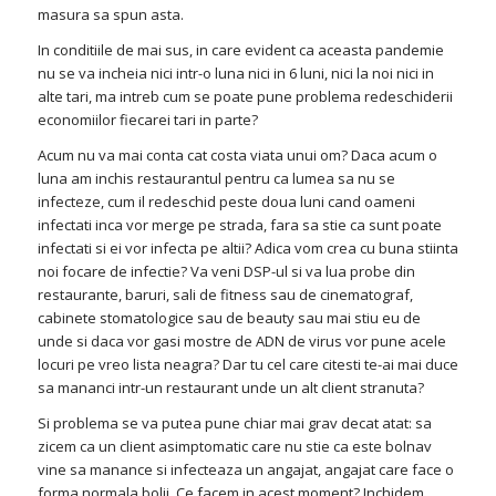
masura sa spun asta.
In conditiile de mai sus, in care evident ca aceasta pandemie
nu se va incheia nici intr-o luna nici in 6 luni, nici la noi nici in
alte tari, ma intreb cum se poate pune problema redeschiderii
economiilor fiecarei tari in parte?
Acum nu va mai conta cat costa viata unui om? Daca acum o
luna am inchis restaurantul pentru ca lumea sa nu se
infecteze, cum il redeschid peste doua luni cand oameni
infectati inca vor merge pe strada, fara sa stie ca sunt poate
infectati si ei vor infecta pe altii? Adica vom crea cu buna stiinta
noi focare de infectie? Va veni DSP-ul si va lua probe din
restaurante, baruri, sali de fitness sau de cinematograf,
cabinete stomatologice sau de beauty sau mai stiu eu de
unde si daca vor gasi mostre de ADN de virus vor pune acele
locuri pe vreo lista neagra? Dar tu cel care citesti te-ai mai duce
sa mananci intr-un restaurant unde un alt client stranuta?
Si problema se va putea pune chiar mai grav decat atat: sa
zicem ca un client asimptomatic care nu stie ca este bolnav
vine sa manance si infecteaza un angajat, angajat care face o
forma normala bolii. Ce facem in acest moment? Inchidem