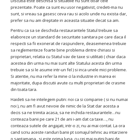
Discutia este deschisa si situatiile nu sunt doar cele
prezentate. Poate ca sunt eu usor negativist, credeti-ma nu
sunt, si vreau sa gasesc ceva rau si acolo unde nu exista dar,
prefer sa nu am dreptate in aceasta situatie decat sa am.
Pentru ca sa se deschida restaurantele Statul trebuie sa
elaboreze un standard de securitate sanitara pe care daca il
respecti sa fii exonerat de raspundere, deasemenea trebuie
sa reglementeze foarte bine problema dintre chiriasi si
proprietari, relatia cu Statul vav de taxe si utilitati ( chiar daca
acestea din urma nu mai sunt alte Statului acesta din urma
trebuie sa si le asume intr-un fel ) si inca unele mici probleme.
Si atentie, nu ma refer la mine ci la industrie in marea ei
majoritate, dupa discutii avute cu multi proprietari de crasme
din toata tara.
Haideti sa ne intelegem putin: noi ca si companie ( si nu numai
noi ), nu am fi avut nevoie de nimic de la Stat dar acesta a
decis sa ne trimita acasa, sa ne inchida restaurantele…nu
conteaza banii pe care 21 de ani i-am dat ca taxe…, nu
conteaza sutele de angajati, intr-o zi, nu ai mai contat. La ora
cand scriu aceste randuri banii pt somajul tehnic au intarziere
o saptamana.. si este prima luna, cu cei mai putini bani de