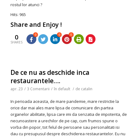
rostul lor atunci ?
Hits: 965
Share and Enjoy !
0
0
0
0
SHARES
De ce nu as deschide inca
restaurantele….
apr. 23
/
3 Comentarii
/
în
default
/
de
catalin
In perioada aceasta, de mare pandemie, mare restrictie la
orice dar mai ales mare lipsa de comunicare din partea
organelor abilitate, lipsa care imi da senzatia de impotenta, de
necunoastere a urechilor de pe cap, cum frumos spune o
vorba din popor, tot felul de persoane sau personalitati isi
dau cu presupusul despre deschiderea restaurantelor. Eu nu