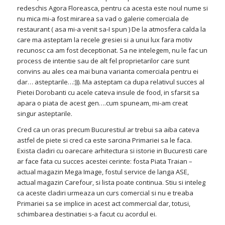
redeschis Agora Floreasca, pentru ca acesta este noul nume si
nu mica mi-a fost mirarea sa vad o galerie comerciala de
restaurant ( asa mi-a venit sa-I spun ) De la atmosfera calda la
care ma asteptam la recele gresiei si a unui lux fara motiv
recunosc ca am fost deceptionat. Sa ne intelegem, nu le fac un
process de intentie sau de alt fel proprietarilor care sunt
convins au ales cea mai buna varianta comerciala pentru ei
dar… asteptarile…:))). Ma asteptam ca dupa relativul succes al
Pietei Dorobanti cu acele cateva insule de food, in sfarsit sa
apara o piata de acest gen….cum spuneam, mi-am creat
singur asteptarile.
Cred ca un oras precum Bucurestiul ar trebui sa aiba cateva
astfel de piete si cred ca este sarcina Primariei sa le faca.
Exista cladiri cu oarecare arhitectura si istorie in Bucuresti care
ar face fata cu succes acestei cerinte: fosta Piata Traian –
actual magazin Mega Image, fostul service de langa ASE,
actual magazin Carefour, si lista poate continua. Stiu si inteleg
ca aceste cladiri urmeaza un curs comercial si nu e treaba
Primariei sa se implice in acest act commercial dar, totusi,
schimbarea destinatiei s-a facut cu acordul ei.