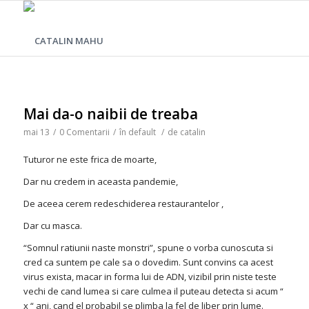
Mai da-o naibii de treaba
mai 13
/
0 Comentarii
/
în
default
/
de
catalin
Tuturor ne este frica de moarte,
Dar nu credem in aceasta pandemie,
De aceea cerem redeschiderea restaurantelor ,
Dar cu masca.
“Somnul ratiunii naste monstri”, spune o vorba cunoscuta si
cred ca suntem pe cale sa o dovedim. Sunt convins ca acest
virus exista, macar in forma lui de ADN, vizibil prin niste teste
vechi de cand lumea si care culmea il puteau detecta si acum “
x “ ani, cand el probabil se plimba la fel de liber prin lume.