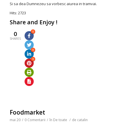
Si sa dea Dumnezeu sa vorbesc aiurea in tramvai.
Hits: 2723
Share and Enjoy !
0
0
SHARES
0
0
Foodmarket
mai 20
/
0 Comentarii
/
în
De toate
/
de
catalin