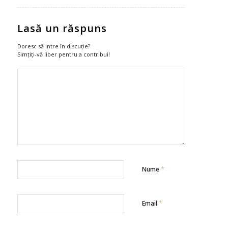
Lasă un răspuns
Doresc să intre în discuție?
Simțiți-vă liber pentru a contribui!
*
Nume
*
Email