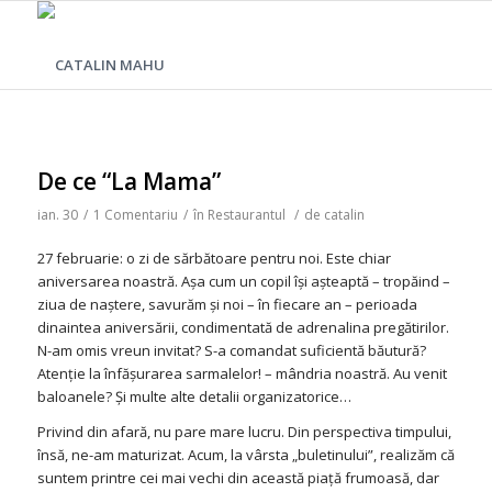
De ce “La Mama”
ian. 30
/
1 Comentariu
/
în
Restaurantul
/
de
catalin
27 februarie: o zi de sărbătoare pentru noi. Este chiar
aniversarea noastră. Aşa cum un copil îşi aşteaptă – tropăind –
ziua de naştere, savurăm şi noi – în fiecare an – perioada
dinaintea aniversării, condimentată de adrenalina pregătirilor.
N-am omis vreun invitat? S-a comandat suficientă băutură?
Atenţie la înfăşurarea sarmalelor! – mândria noastră. Au venit
baloanele? Şi multe alte detalii organizatorice…
Privind din afară, nu pare mare lucru. Din perspectiva timpului,
însă, ne-am maturizat. Acum, la vârsta „buletinului”, realizăm că
suntem printre cei mai vechi din această piaţă frumoasă, dar