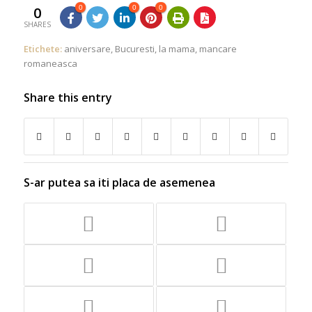
0
0
0
0
SHARES
Etichete:
aniversare
,
Bucuresti
,
la mama
,
mancare
romaneasca
Share this entry
S-ar putea sa iti placa de asemenea