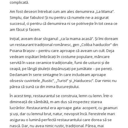
complicată.
Am fost deseori întrebat cum am ales denumirea „La Mama”.
Simplu, dar fabulos! Şi nu pentru că numele ne-a asigurat
succesul, ci pentru că denumirea ni se potriveşte în tot ceea ce
am făcut şi facem.
Iniţial, aveam doar sloganul: „ca la mama acasă”. Şi îmi doream
un restaurant tradiţional românesc, gen „Coliba haiducilor” din
Poiana Braşov – pentru care aproape că aveam un cult. Deja
vedeam ospătari îmbrăcaţi în costume populare, mâncare
servită în vase ceramice tradiţionale, funii de usturoi şi de
ceapă, pe lângă ştiuleţii depănuşaţi pe jumătate – pe pereţi.
Declamam în serie sintagme în care includeam aproape
obsesiv cuvintele „Rustic”, „Turist” şi „Haiducesc”. Dar nimic nu
părea că sună ca din inima Bucureştiului.
În acest timp, restaurantul se construia, lemn cu lemn. Într-o
dimineaţă de sâmbătă, m-am dus să inspectez starea
lucrărilor. Restaurantul era aproape gata: acoperit, cu geamuri
şi uşi, dar cu lemnul brut, natur, nevopsit încă. Ferestrele mari
asigurau o lumină perfectă restaurantului care dorea să se
nască. Dar, nu avea nimic rustic, tradiţional. Părea, mai