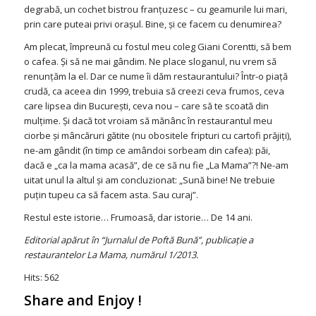
degrabă, un cochet bistrou franţuzesc – cu geamurile lui mari,
prin care puteai privi oraşul. Bine, şi ce facem cu denumirea?
Am plecat, împreună cu fostul meu coleg Giani Corentti, să bem
o cafea. Şi să ne mai gândim. Ne place sloganul, nu vrem să
renunţăm la el. Dar ce nume îi dăm restaurantului? Într-o piaţă
crudă, ca aceea din 1999, trebuia să creezi ceva frumos, ceva
care lipsea din Bucureşti, ceva nou – care să te scoată din
mulţime. Şi dacă tot vroiam să mănânc în restaurantul meu
ciorbe şi mâncăruri gătite (nu obositele fripturi cu cartofi prăjiţi),
ne-am gândit (în timp ce amândoi sorbeam din cafea): păi,
dacă e „ca la mama acasă”, de ce să nu fie „La Mama”?! Ne-am
uitat unul la altul şi am concluzionat: „Sună bine! Ne trebuie
puţin tupeu ca să facem asta. Sau curaj”.
Restul este istorie… Frumoasă, dar istorie… De 14 ani.
Editorial apărut în “Jurnalul de Poftă Bună”, publicaţie a
restaurantelor La Mama, numărul 1/2013.
Hits: 562
Share and Enjoy !