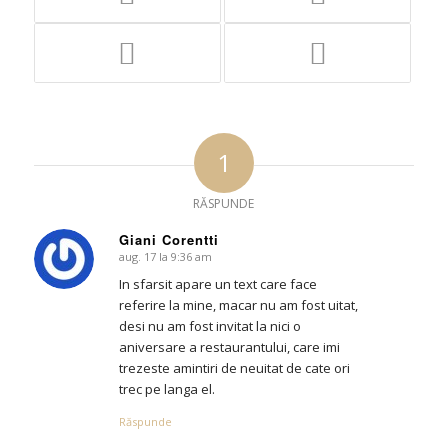
1
RĂSPUNDE
Giani Corentti
aug. 17 la 9:36 am
says:
In sfarsit apare un text care face
referire la mine, macar nu am fost uitat,
desi nu am fost invitat la nici o
aniversare a restaurantului, care imi
trezeste amintiri de neuitat de cate ori
trec pe langa el.
Răspunde