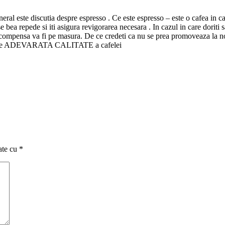
ral este discutia despre espresso . Ce este espresso – este o cafea in care
bea repede si iti asigura revigorarea necesara . In cazul in care doriti sa
recompensa va fi pe masura. De ce credeti ca nu se prea promoveaza la noi
devar de ADEVARATA CALITATE a cafelei
ate cu
*