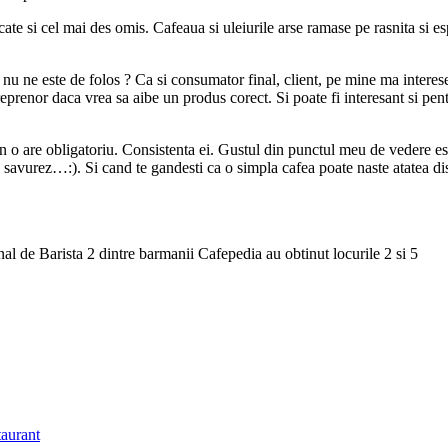
cate si cel mai des omis. Cafeaua si uleiurile arse ramase pe rasnita si
a nu ne este de folos ? Ca si consumator final, client, pe mine ma interes
prenor daca vrea sa aibe un produs corect. Si poate fi interesant si pentr
o are obligatoriu. Consistenta ei. Gustul din punctul meu de vedere est
vurez…:). Si cand te gandesti ca o simpla cafea poate naste atatea discu
onal de Barista 2 dintre barmanii Cafepedia au obtinut locurile 2 si 5
taurant