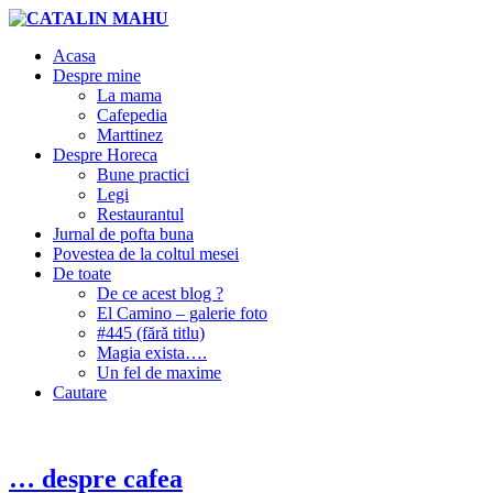
Acasa
Despre mine
La mama
Cafepedia
Marttinez
Despre Horeca
Bune practici
Legi
Restaurantul
Jurnal de pofta buna
Povestea de la coltul mesei
De toate
De ce acest blog ?
El Camino – galerie foto
#445 (fără titlu)
Magia exista….
Un fel de maxime
Cautare
… despre cafea