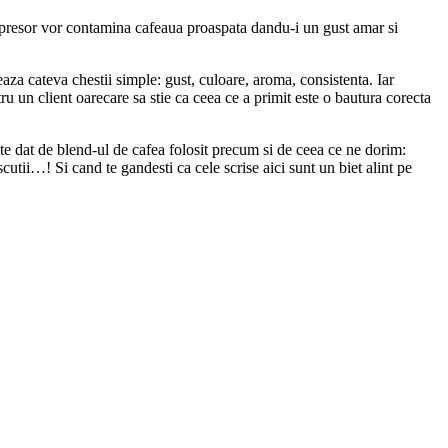
 espresor vor contamina cafeaua proaspata dandu-i un gust amar si
eaza cateva chestii simple: gust, culoare, aroma, consistenta. Iar
u un client oarecare sa stie ca ceea ce a primit este o bautura corecta
e dat de blend-ul de cafea folosit precum si de ceea ce ne dorim:
tii…! Si cand te gandesti ca cele scrise aici sunt un biet alint pe