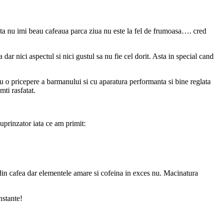
ta nu imi beau cafeaua parca ziua nu este la fel de frumoasa…. cred
ar nici aspectul si nici gustul sa nu fie cel dorit. Asta in special cand
cu o pricepere a barmanului si cu aparatura performanta si bine reglata
mti rasfatat.
uprinzator iata ce am primit:
 din cafea dar elementele amare si cofeina in exces nu. Macinatura
nstante!