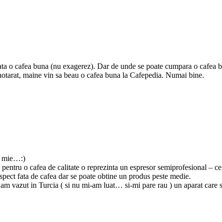
ata o cafea buna (nu exagerez). Dar de unde se poate cumpara o cafea b
 hotarat, maine vin sa beau o cafea buna la Cafepedia. Numai bine.
e mie…:)
a pentru o cafea de calitate o reprezinta un espresor semiprofesional – 
espect fata de cafea dar se poate obtine un produs peste medie.
, am vazut in Turcia ( si nu mi-am luat… si-mi pare rau ) un aparat care 