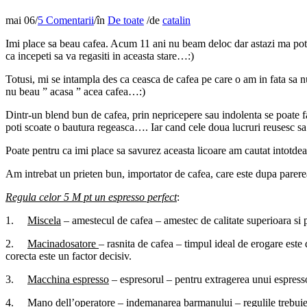
mai 06
/
5 Comentarii
/
în
De toate
/
de
catalin
Imi place sa beau cafea. Acum 11 ani nu beam deloc dar astazi ma pot
ca incepeti sa va regasiti in aceasta stare…:)
Totusi, mi se intampla des ca ceasca de cafea pe care o am in fata sa nu
nu beau ” acasa ” acea cafea…:)
Dintr-un blend bun de cafea, prin nepricepere sau indolenta se poate fa
poti scoate o bautura regeasca…. Iar cand cele doua lucruri reusesc sa s
Poate pentru ca imi place sa savurez aceasta licoare am cautat intotdea
Am intrebat un prieten bun, importator de cafea, care este dupa parerea
Regula celor 5 M pt un espresso perfect
:
1.
Miscela
– amestecul de cafea – amestec de calitate superioara si 
2.
Macinadosatore
– rasnita de cafea – timpul ideal de erogare est
corecta este un factor decisiv.
3.
Macchina espresso
– espresorul – pentru extragerea unui espresso 
4.
Mano dell’operatore
– indemanarea barmanului – regulile trebuie