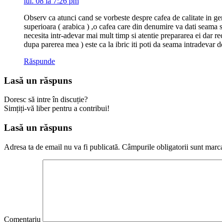
iul. 08 la 7:26 pm
Observ ca atunci cand se vorbeste despre cafea de calitate in gene
superioara ( arabica ) ,o cafea care din denumire va dati seama se 
necesita intr-adevar mai mult timp si atentie prepararea ei dar 
dupa parerea mea ) este ca la ibric iti poti da seama intra
Răspunde
Lasă un răspuns
Doresc să intre în discuție?
Simțiți-vă liber pentru a contribui!
Lasă un răspuns
Adresa ta de email nu va fi publicată.
Câmpurile obligatorii sunt marc
Comentariu