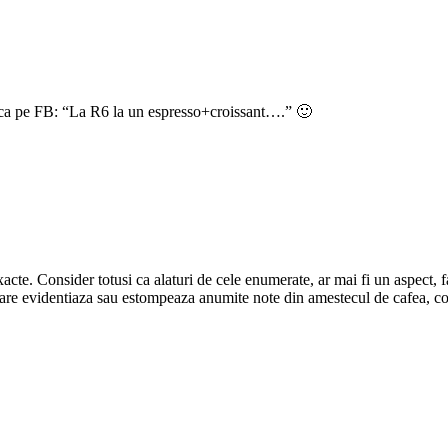
a pe FB: “La R6 la un espresso+croissant….” 🙂
xacte. Consider totusi ca alaturi de cele enumerate, ar mai fi un aspect,
a care evidentiaza sau estompeaza anumite note din amestecul de cafea, co