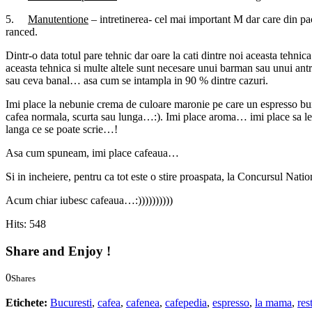
5.
Manutentione
– intretinerea- cel mai important M dar care din pa
ranced.
Dintr-o data totul pare tehnic dar oare la cati dintre noi aceasta tehnic
aceasta tehnica si multe altele sunt necesare unui barman sau unui antre
sau ceva banal… asa cum se intampla in 90 % dintre cazuri.
Imi place la nebunie crema de culoare maronie pe care un espresso bun 
cafea normala, scurta sau lunga…:). Imi place aroma… imi place sa le sa
langa ce se poate scrie…!
Asa cum spuneam, imi place cafeaua…
Si in incheiere, pentru ca tot este o stire proaspata, la Concursul Nati
Acum chiar iubesc cafeaua…:))))))))))
Hits: 548
Share and Enjoy !
0
Shares
0
0
0
Etichete:
Bucuresti
,
cafea
,
cafenea
,
cafepedia
,
espresso
,
la mama
,
res