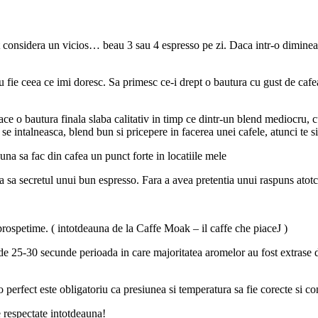
 considera un vicios… beau 3 sau 4 espresso pe zi. Daca intr-o diminea
 fie ceea ce imi doresc. Sa primesc ce-i drept o bautura cu gust de cafea d
ce o bautura finala slaba calitativ in timp ce dintr-un blend mediocru, 
e intalneasca, blend bun si pricepere in facerea unei cafele, atunci te si
una sa fac din cafea un punct forte in locatiile mele
 sa secretul unui bun espresso. Fara a avea pretentia unui raspuns atotc
prospetime. ( intotdeauna de la Caffe Moak – il caffe che piaceJ )
e de 25-30 secunde perioada in care majoritatea aromelor au fost extrase
perfect este obligatoriu ca presiunea si temperatura sa fie corecte si co
 respectate intotdeauna!